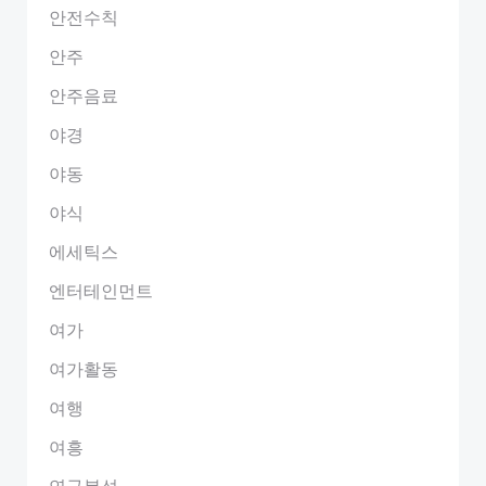
안전수칙
안주
안주음료
야경
야동
야식
에세틱스
엔터테인먼트
여가
여가활동
여행
여흥
연구분석