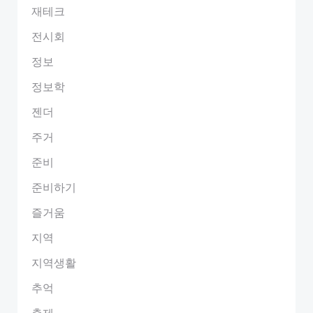
재테크
전시회
정보
정보학
젠더
주거
준비
준비하기
즐거움
지역
지역생활
추억
축제