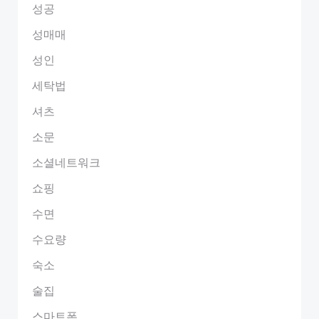
성공
성매매
성인
세탁법
셔츠
소문
소셜네트워크
쇼핑
수면
수요량
숙소
술집
스마트폰