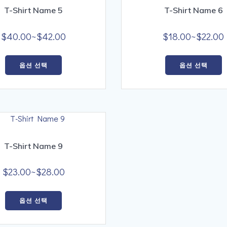
이
T-Shirt Name 5
T-Shirt Name 6
상
품
가
$
40.00
~
$
42.00
$
18.00
~
$
22.00
에
격
여
있
범
옵션 선택
옵션 선택
러
습
위:
상
니
$40.00~$42.00
품
다.
다
옵
상
션
품
이
페
이
T-Shirt Name 9
이
상
지
품
가
$
23.00
~
$
28.00
에
에
격
서
여
있
옵
범
옵션 선택
러
습
션
위:
상
니
을