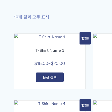
10개 결과 모두 표시
할인!
T-Shirt Name 1
가
$
18.00
~
$
20.00
격
여
범
옵션 선택
러
위:
상
$18.00~$20.00
품
옵
션
할인!
이