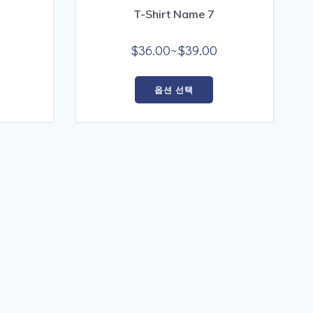
이
이
T-Shirt Name 7
상
상
품
품
가
가
$
36.00
~
$
39.00
에
에
격
격
여
여
있
있
범
범
옵션 선택
러
러
습
습
위:
위:
상
상
니
니
$18.00~$22.00
$36.00~$39.00
품
품
.
다.
옵
옵
상
상
션
션
품
품
이
이
페
페
이
이
이
이
상
상
지
지
품
품
에
에
에
에
서
서
있
있
옵
옵
습
습
션
션
니
니
을
을