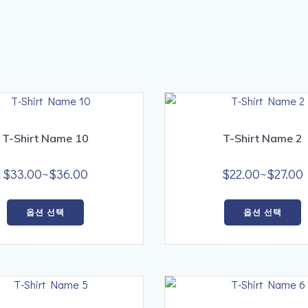
T-Shirt Name 10
T-Shirt Name 2
가
$
33.00
~
$
36.00
$
22.00
~
$
27.00
격
여
범
옵션 선택
옵션 선택
러
위:
상
$33.00~$36.00
품
옵
션
이