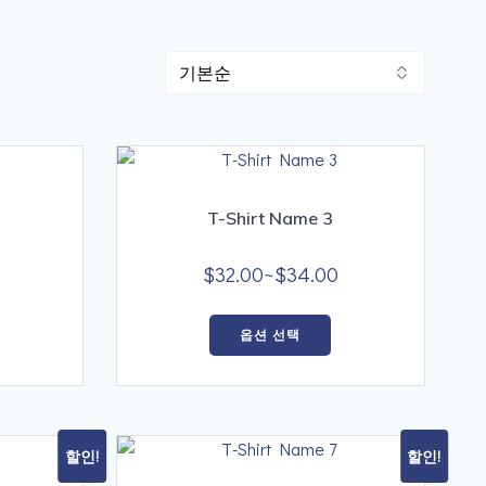
T-Shirt Name 3
가
가
$
32.00
~
$
34.00
격
격
여
여
범
범
옵션 선택
러
러
위:
위:
상
상
$22.00~$27.00
$32.00~$34.00
품
품
옵
옵
션
션
할인!
할인!
이
이