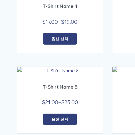
이
T-Shirt Name 4
상
품
가
$
17.00
~
$
19.00
에
격
여
있
범
옵션 선택
러
습
위:
상
니
$17.00~$19.00
품
다.
옵
상
션
품
이
페
이
T-Shirt Name 8
이
상
지
품
가
$
21.00
~
$
25.00
에
에
격
서
여
있
옵
범
옵션 선택
러
습
션
위:
상
니
을