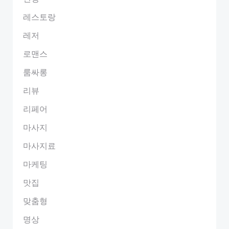
레스토랑
레저
로맨스
룸싸롱
리뷰
리페어
마사지
마사지료
마케팅
맛집
맞춤형
명상