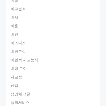
비교
비교분석
비서
비용
비전
비즈니스
비판분석
비판적 사고능력
비평 분야
사교성
산업
생명체 생존
생활서비스