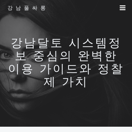
Skip
강남풀싸롱
to
content
강남달토 시스템정
보 중심의 완벽한
이용 가이드와 정찰
제 가치