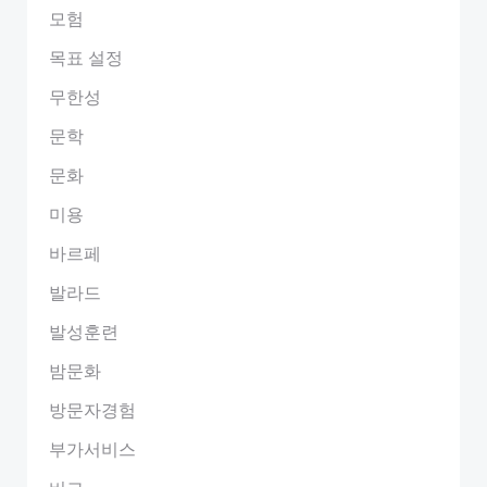
모험
목표 설정
무한성
문학
문화
미용
바르페
발라드
발성훈련
밤문화
방문자경험
부가서비스