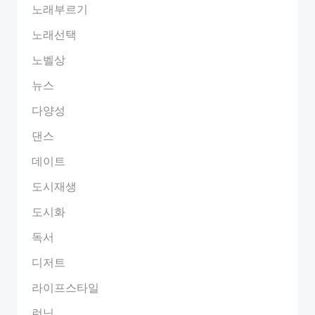
노래부르기
노래선택
노벨상
뉴스
다양성
댄스
데이트
도시재생
도시화
독서
디저트
라이프스타일
런닝