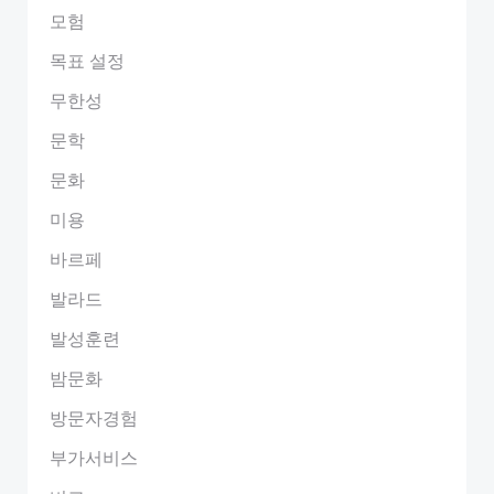
모험
목표 설정
무한성
문학
문화
미용
바르페
발라드
발성훈련
밤문화
방문자경험
부가서비스