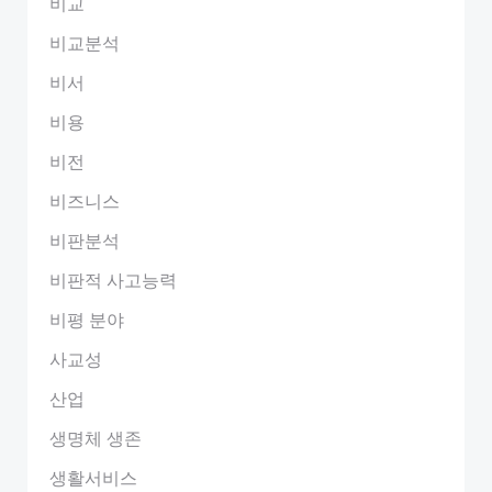
비교
비교분석
비서
비용
비전
비즈니스
비판분석
비판적 사고능력
비평 분야
사교성
산업
생명체 생존
생활서비스