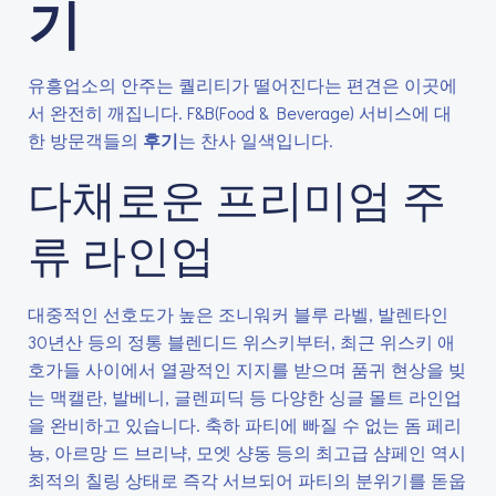
기
유흥업소의 안주는 퀄리티가 떨어진다는 편견은 이곳에
서 완전히 깨집니다. F&B(Food & Beverage) 서비스에 대
한 방문객들의
후기
는 찬사 일색입니다.
다채로운 프리미엄 주
류 라인업
대중적인 선호도가 높은 조니워커 블루 라벨, 발렌타인
30년산 등의 정통 블렌디드 위스키부터, 최근 위스키 애
호가들 사이에서 열광적인 지지를 받으며 품귀 현상을 빚
는 맥캘란, 발베니, 글렌피딕 등 다양한 싱글 몰트 라인업
을 완비하고 있습니다. 축하 파티에 빠질 수 없는 돔 페리
뇽, 아르망 드 브리냑, 모엣 샹동 등의 최고급 샴페인 역시
최적의 칠링 상태로 즉각 서브되어 파티의 분위기를 돋웁