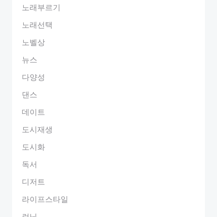
노래부르기
노래선택
노벨상
뉴스
다양성
댄스
데이트
도시재생
도시화
독서
디저트
라이프스타일
런닝