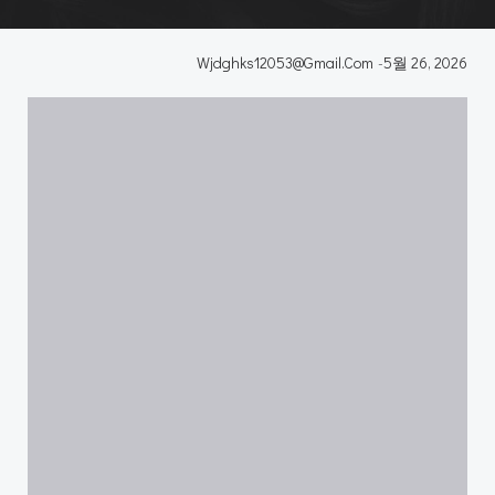
Wjdghks12053@gmail.com
-
5월 26, 2026