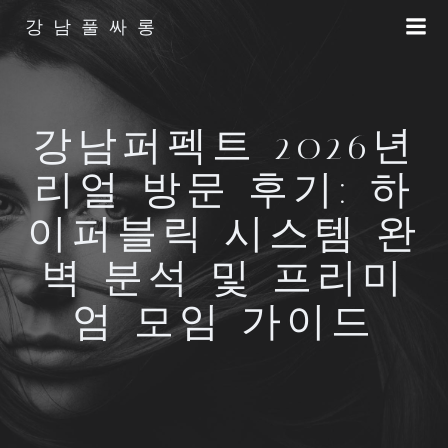
Skip
강남풀싸롱
to
content
강남퍼펙트 2026년
리얼 방문 후기: 하
이퍼블릭 시스템 완
벽 분석 및 프리미
엄 모임 가이드