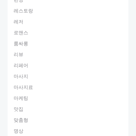
레스토랑
레저
로맨스
룸싸롱
리뷰
리페어
마사지
마사지료
마케팅
맛집
맞춤형
명상