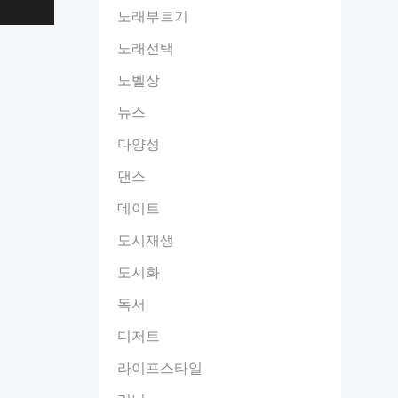
노래부르기
노래선택
노벨상
뉴스
다양성
댄스
데이트
도시재생
도시화
독서
디저트
라이프스타일