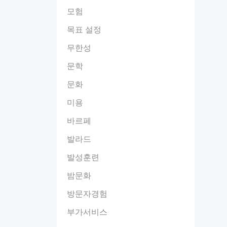
모험
목표 설정
무한성
문학
문화
미용
바르페
발라드
발성훈련
밤문화
방문자경험
부가서비스