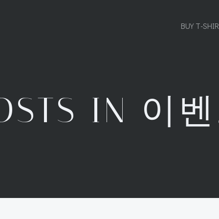
BUY T-SHI
OSTS IN 이