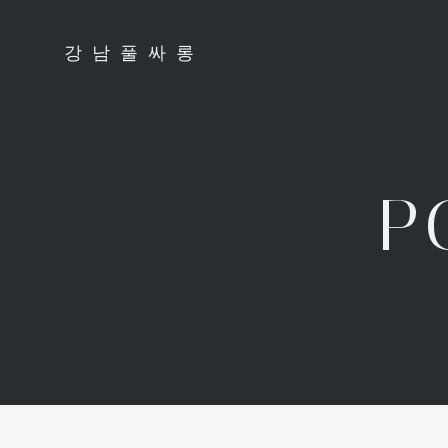
Skip
to
강남풀싸롱
content
P