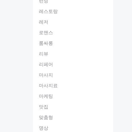
런닝
레스토랑
레저
로맨스
룸싸롱
리뷰
리페어
마사지
마사지료
마케팅
맛집
맞춤형
명상