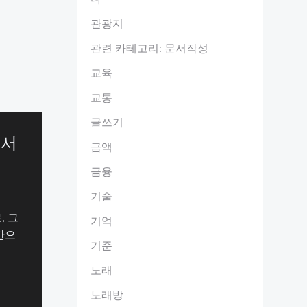
관광지
관련 카테고리: 문서작성
교육
교통
글쓰기
에서
금액
금융
기술
, 그
기억
간으
기준
노래
노래방