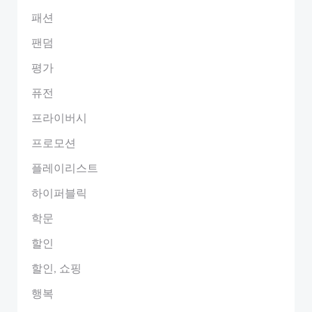
패션
팬덤
평가
퓨전
프라이버시
프로모션
플레이리스트
하이퍼블릭
학문
할인
할인, 쇼핑
행복