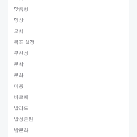
맞춤형
명상
모험
목표 설정
무한성
문학
문화
미용
바르페
발라드
발성훈련
밤문화