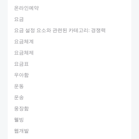
온라인예약
요금
요금 설정 요소와 관련된 카테고리: 경쟁력
요금체계
요금체제
요금표
우아함
운동
운송
웅장함
웰빙
웹개발