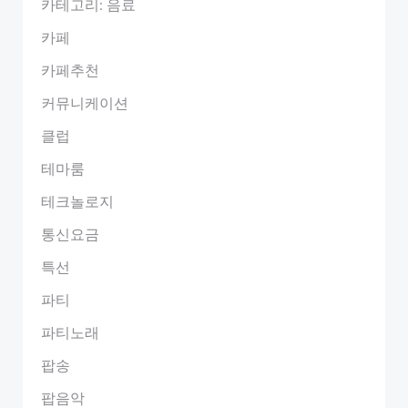
카테고리: 음료
카페
카페추천
커뮤니케이션
클럽
테마룸
테크놀로지
통신요금
특선
파티
파티노래
팝송
팝음악