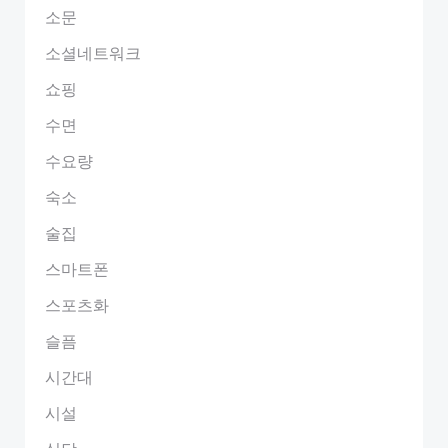
소문
소셜네트워크
쇼핑
수면
수요량
숙소
술집
스마트폰
스포츠화
슬픔
시간대
시설