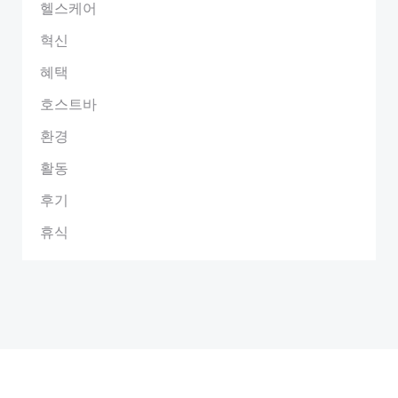
헬스케어
혁신
혜택
호스트바
환경
활동
후기
휴식