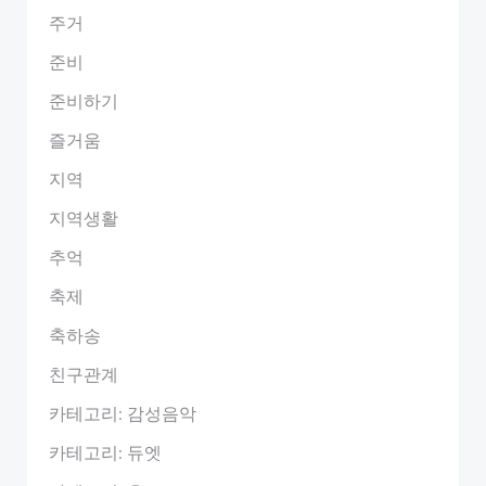
주거
준비
준비하기
즐거움
지역
지역생활
추억
축제
축하송
친구관계
카테고리: 감성음악
카테고리: 듀엣