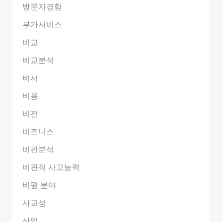
방문자경험
부가서비스
비교
비교분석
비서
비용
비전
비즈니스
비판분석
비판적 사고능력
비평 분야
사교성
산업