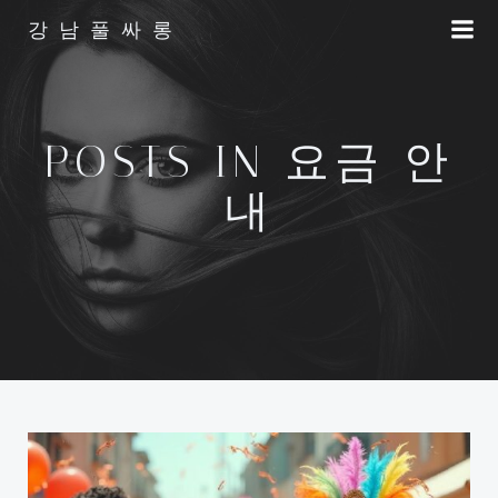
Skip
강남풀싸롱
to
content
POSTS IN 요금 안
내