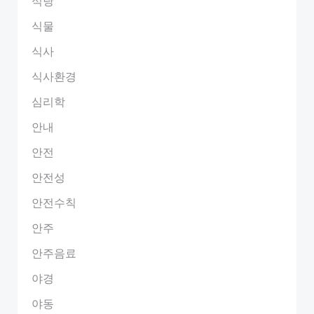
식당
식물
식사
식사환경
심리학
안내
안전
안전성
안전수칙
안주
안주음료
야경
야동