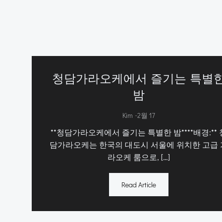
청담가라오케에서 즐기는 특별
밤
-
Kim
2월 17
**청담가라오케에서 즐기는 특별한 밤****배경:** 
담가라오케는 한국의 대도시 서울에 위치한 고급 
라오케 룸으로, […]
Read Article