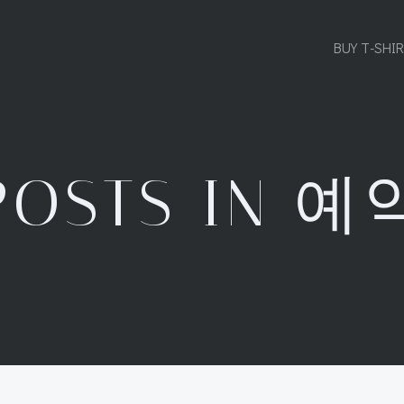
BUY T-SHI
POSTS IN 예