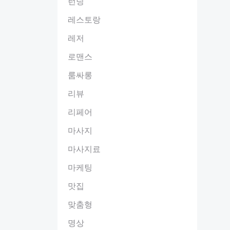
런닝
레스토랑
레저
로맨스
룸싸롱
리뷰
리페어
마사지
마사지료
마케팅
맛집
맞춤형
명상