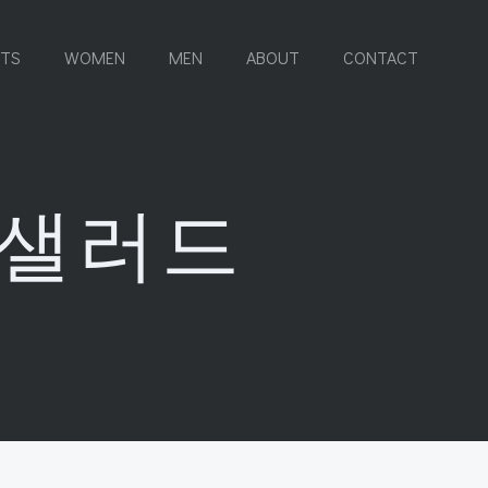
RTS
WOMEN
MEN
ABOUT
CONTACT
카도샐러드