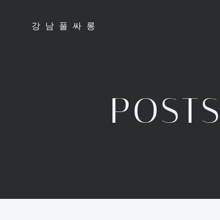
Skip
to
강남풀싸롱
content
POST