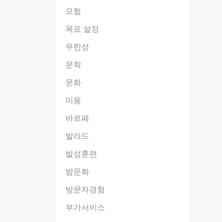
모험
목표 설정
무한성
문학
문화
미용
바르페
발라드
발성훈련
밤문화
방문자경험
부가서비스