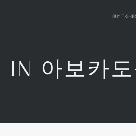
BUY T-SHI
S IN 아보