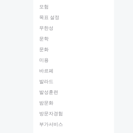
모험
목표 설정
무한성
문학
문화
미용
바르페
발라드
발성훈련
밤문화
방문자경험
부가서비스