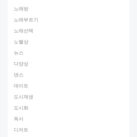
노래방
노래부르기
노래선택
노벨상
뉴스
다양성
댄스
데이트
도시재생
도시화
독서
디저트