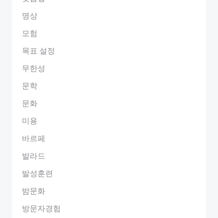
명상
모험
목표 설정
무한성
문학
문화
미용
바르페
발라드
발성훈련
밤문화
방문자경험