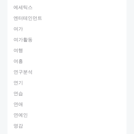
에세틱스
엔터테인먼트
여가
여가활동
여행
여흥
연구분석
연기
연습
연애
연예인
영감