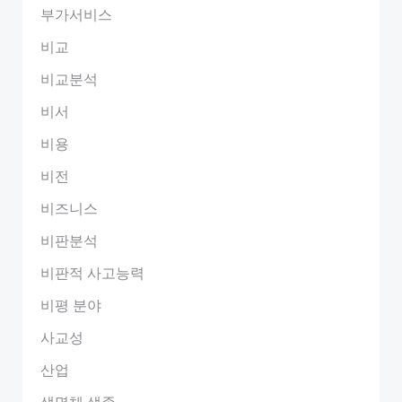
부가서비스
비교
비교분석
비서
비용
비전
비즈니스
비판분석
비판적 사고능력
비평 분야
사교성
산업
생명체 생존