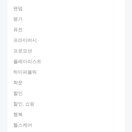
팬덤
평가
퓨전
프라이버시
프로모션
플레이리스트
하이퍼블릭
학문
할인
할인, 쇼핑
행복
헬스케어