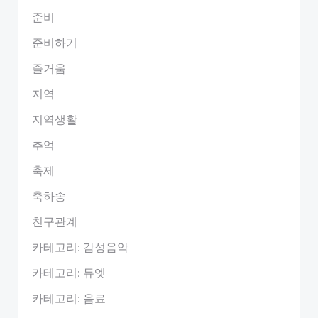
준비
준비하기
즐거움
지역
지역생활
추억
축제
축하송
친구관계
카테고리: 감성음악
카테고리: 듀엣
카테고리: 음료