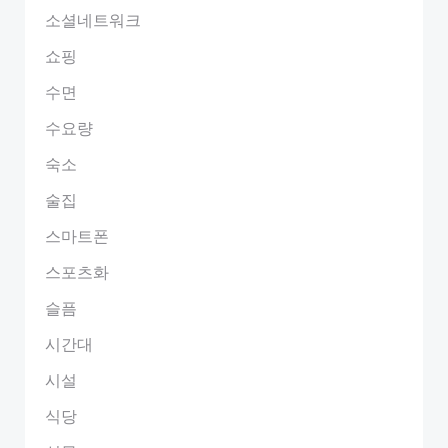
소셜네트워크
쇼핑
수면
수요량
숙소
술집
스마트폰
스포츠화
슬픔
시간대
시설
식당