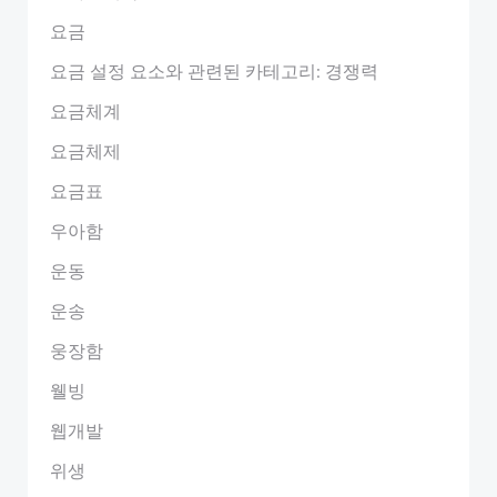
요금
요금 설정 요소와 관련된 카테고리: 경쟁력
요금체계
요금체제
요금표
우아함
운동
운송
웅장함
웰빙
웹개발
위생