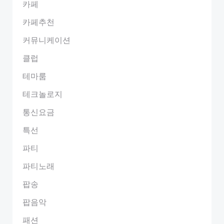
카페
카페추천
커뮤니케이션
클럽
테마룸
테크놀로지
통신요금
특선
파티
파티노래
팝송
팝음악
패션