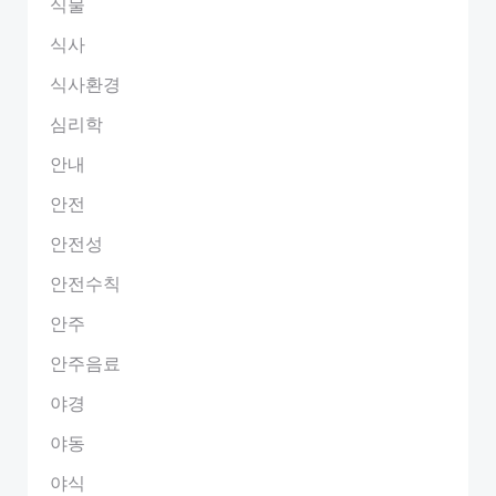
식물
식사
식사환경
심리학
안내
안전
안전성
안전수칙
안주
안주음료
야경
야동
야식