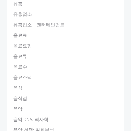
유흥
유흥업소
유흥업소 – 엔터테인먼트
음료료
음료료형
음료류
음료수
음료스낵
음식
음식점
음악
음악 DNA: 역사학
음악 선택: 취향분석