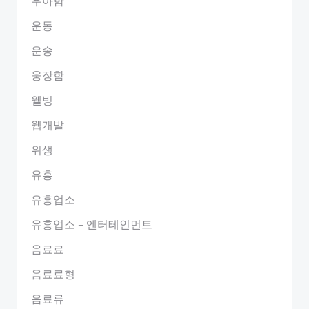
우아함
운동
운송
웅장함
웰빙
웹개발
위생
유흥
유흥업소
유흥업소 – 엔터테인먼트
음료료
음료료형
음료류