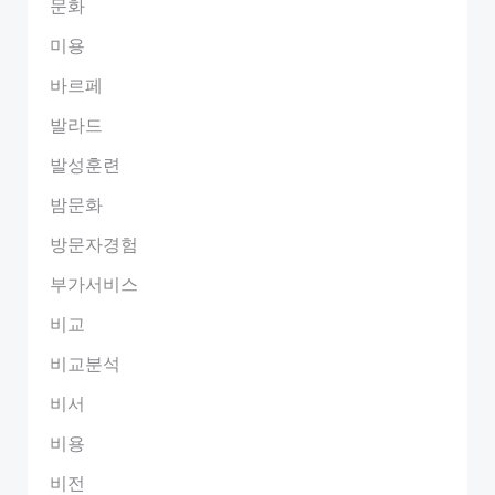
문화
미용
바르페
발라드
발성훈련
밤문화
방문자경험
부가서비스
비교
비교분석
비서
비용
비전