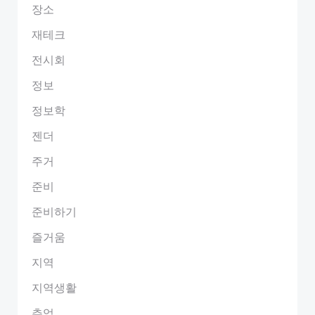
장소
재테크
전시회
정보
정보학
젠더
주거
준비
준비하기
즐거움
지역
지역생활
추억