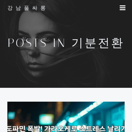
Skip
강남풀싸롱
to
content
POSTS IN 기분전환