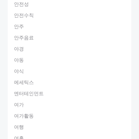
안전성
안전수칙
안주
안주음료
야경
야동
야식
에세틱스
엔터테인먼트
여가
여가활동
여행
여흥