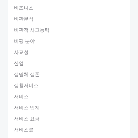
비즈니스
비판분석
비판적 사고능력
비평 분야
사교성
산업
생명체 생존
생활서비스
서비스
서비스 업계
서비스 요금
서비스료