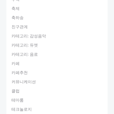
축제
축하송
친구관계
카테고리: 감성음악
카테고리: 듀엣
카테고리: 음료
카페
카페추천
커뮤니케이션
클럽
테마룸
테크놀로지