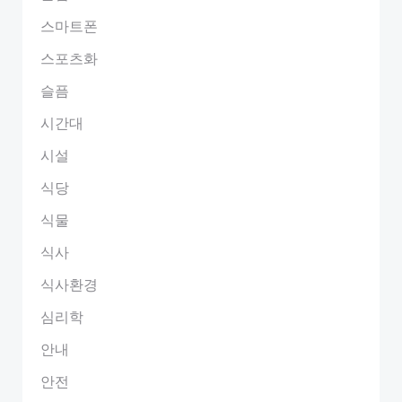
스마트폰
스포츠화
슬픔
시간대
시설
식당
식물
식사
식사환경
심리학
안내
안전