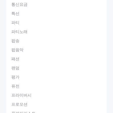
통신요금
특선
파티
파티노래
팝송
팝음악
패션
팬덤
평가
퓨전
프라이버시
프로모션