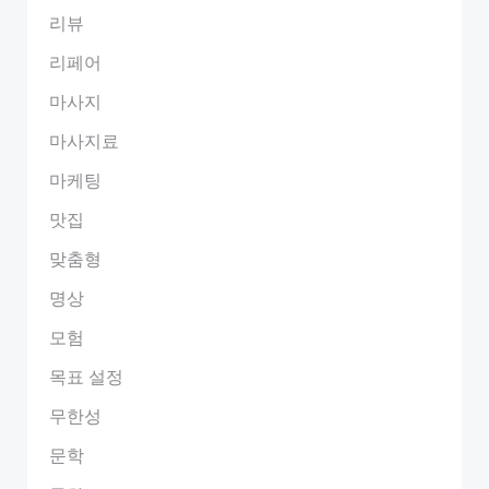
리뷰
리페어
마사지
마사지료
마케팅
맛집
맞춤형
명상
모험
목표 설정
무한성
문학