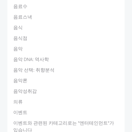
음료수
음료스낵
음식
음식점
음악
음악 DNA: 역사학
음악 선택: 취향분석
음악론
음악성취감
의류
이벤트
이벤트와 관련된 카테고리로는 "엔터테인먼트"가
있습니다