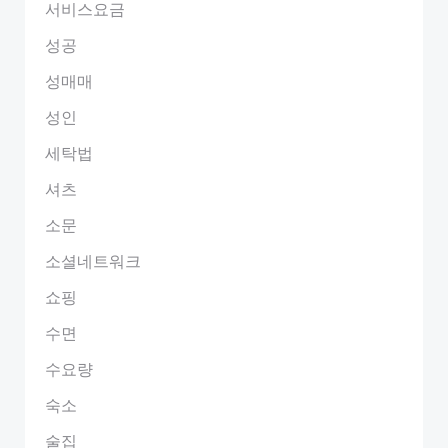
서비스요금
성공
성매매
성인
세탁법
셔츠
소문
소셜네트워크
쇼핑
수면
수요량
숙소
술집