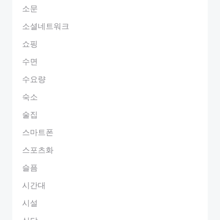
소문
소셜네트워크
쇼핑
수면
수요량
숙소
술집
스마트폰
스포츠화
슬픔
시간대
시설