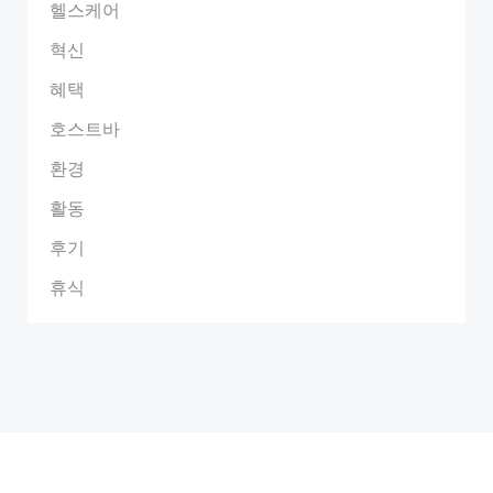
헬스케어
혁신
혜택
호스트바
환경
활동
후기
휴식