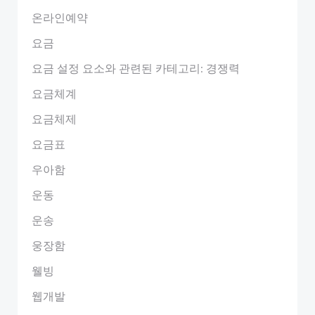
온라인예약
요금
요금 설정 요소와 관련된 카테고리: 경쟁력
요금체계
요금체제
요금표
우아함
운동
운송
웅장함
웰빙
웹개발