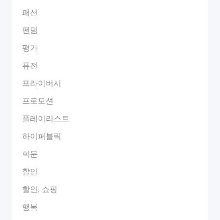
패션
팬덤
평가
퓨전
프라이버시
프로모션
플레이리스트
하이퍼블릭
학문
할인
할인, 쇼핑
행복