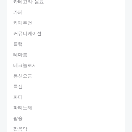
카테고리: 음료
카페
카페추천
커뮤니케이션
클럽
테마룸
테크놀로지
통신요금
특선
파티
파티노래
팝송
팝음악