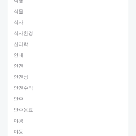
식당
식물
식사
식사환경
심리학
안내
안전
안전성
안전수칙
안주
안주음료
야경
야동