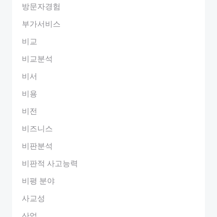
방문자경험
부가서비스
비교
비교분석
비서
비용
비전
비즈니스
비판분석
비판적 사고능력
비평 분야
사교성
산업