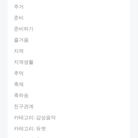
주거
준비
준비하기
즐거움
지역
지역생활
추억
축제
축하송
친구관계
카테고리: 감성음악
카테고리: 듀엣