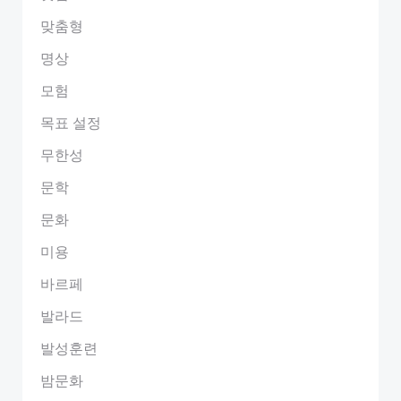
맞춤형
명상
모험
목표 설정
무한성
문학
문화
미용
바르페
발라드
발성훈련
밤문화