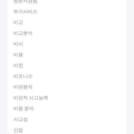
방문자경험
부가서비스
비교
비교분석
비서
비용
비전
비즈니스
비판분석
비판적 사고능력
비평 분야
사교성
산업