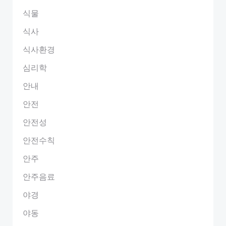
식물
식사
식사환경
심리학
안내
안전
안전성
안전수칙
안주
안주음료
야경
야동