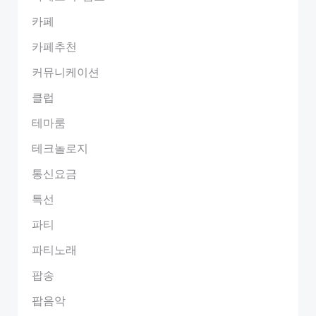
카페
카페추천
커뮤니케이션
클럽
테마룸
테크놀로지
통신요금
특선
파티
파티노래
팝송
팝음악