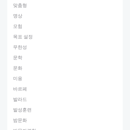
맞춤형
명상
모험
목표 설정
무한성
문학
문화
미용
바르페
발라드
발성훈련
밤문화