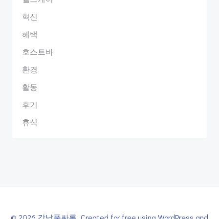
혁신
혜택
호스트바
환경
활동
후기
휴식
© 2026 강남풀싸롱. Created for free using WordPress and