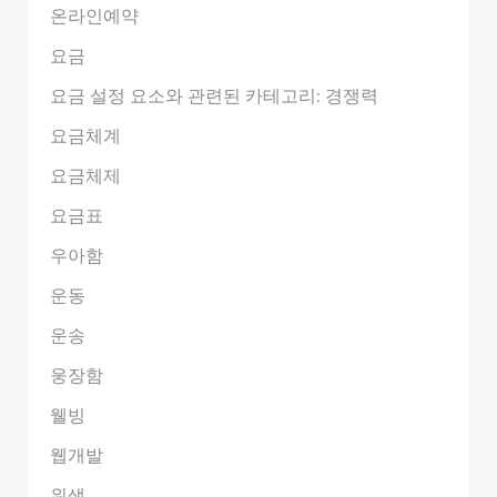
온라인예약
요금
요금 설정 요소와 관련된 카테고리: 경쟁력
요금체계
요금체제
요금표
우아함
운동
운송
웅장함
웰빙
웹개발
위생