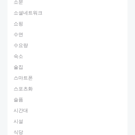
소문
소셜네트워크
쇼핑
수면
수요량
숙소
술집
스마트폰
스포츠화
슬픔
시간대
시설
식당