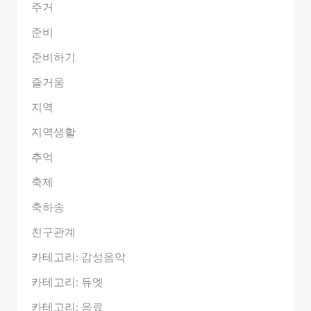
주거
준비
준비하기
즐거움
지역
지역생활
추억
축제
축하송
친구관계
카테고리: 감성음악
카테고리: 듀엣
카테고리: 음료