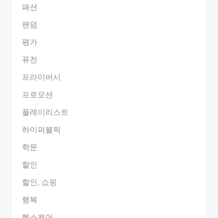
패션
팬덤
평가
퓨전
프라이버시
프로모션
플레이리스트
하이퍼블릭
학문
할인
할인, 쇼핑
행복
헬스케어