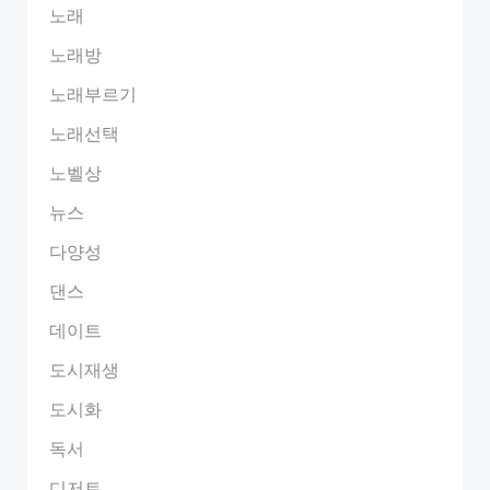
노래
노래방
노래부르기
노래선택
노벨상
뉴스
다양성
댄스
데이트
도시재생
도시화
독서
디저트