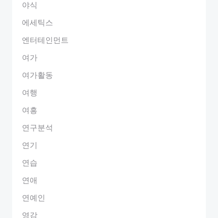
야식
에세틱스
엔터테인먼트
여가
여가활동
여행
여흥
연구분석
연기
연습
연애
연예인
영감