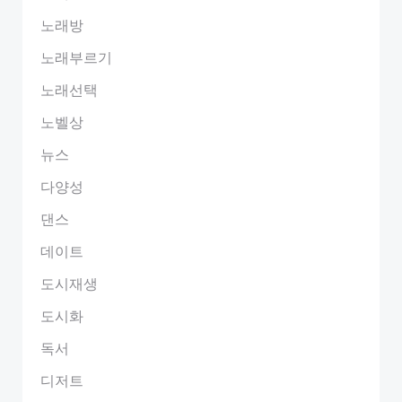
노래방
노래부르기
노래선택
노벨상
뉴스
다양성
댄스
데이트
도시재생
도시화
독서
디저트