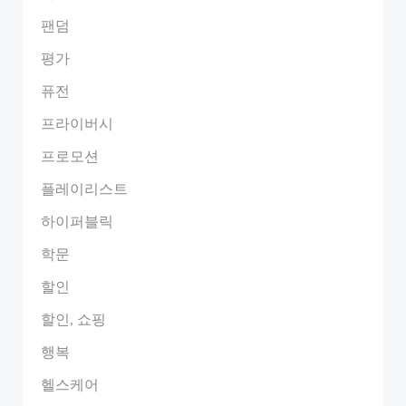
팬덤
평가
퓨전
프라이버시
프로모션
플레이리스트
하이퍼블릭
학문
할인
할인, 쇼핑
행복
헬스케어