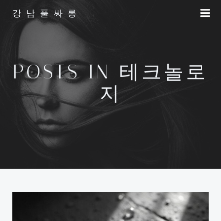
Skip
강남풀싸롱
to
content
POSTS IN 테크놀로
지