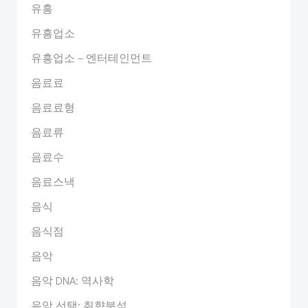
유흥
유흥업소
유흥업소 – 엔터테인먼트
음료료
음료료형
음료류
음료수
음료스낵
음식
음식점
음악
음악 DNA: 역사학
음악 선택: 취향분석