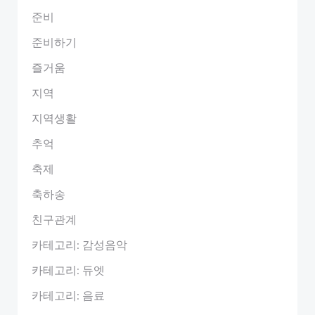
준비
준비하기
즐거움
지역
지역생활
추억
축제
축하송
친구관계
카테고리: 감성음악
카테고리: 듀엣
카테고리: 음료