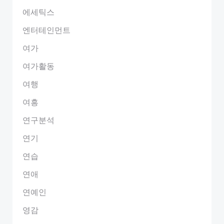
에세틱스
엔터테인먼트
여가
여가활동
여행
여흥
연구분석
연기
연습
연애
연예인
영감