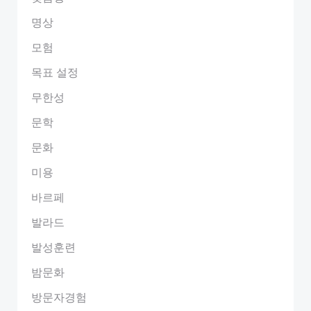
명상
모험
목표 설정
무한성
문학
문화
미용
바르페
발라드
발성훈련
밤문화
방문자경험