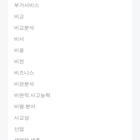
부가서비스
비교
비교분석
비서
비용
비전
비즈니스
비판분석
비판적 사고능력
비평 분야
사교성
산업
생명체 생존