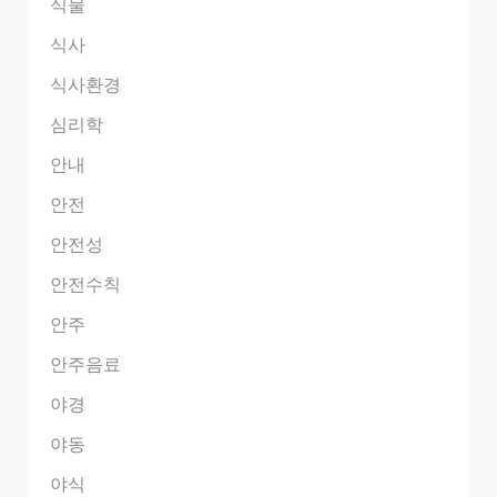
식물
식사
식사환경
심리학
안내
안전
안전성
안전수칙
안주
안주음료
야경
야동
야식