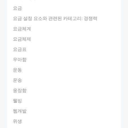
요금
요금 설정 요소와 관련된 카테고리: 경쟁력
요금체계
요금체제
요금표
우아함
운동
운송
웅장함
웰빙
웹개발
위생