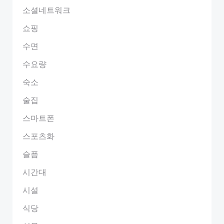
소셜네트워크
쇼핑
수면
수요량
숙소
술집
스마트폰
스포츠화
슬픔
시간대
시설
식당