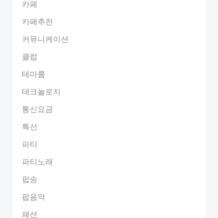
카페
카페추천
커뮤니케이션
클럽
테마룸
테크놀로지
통신요금
특선
파티
파티노래
팝송
팝음악
패션