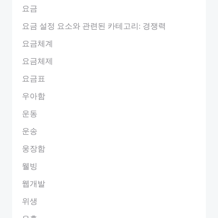
요금
요금 설정 요소와 관련된 카테고리: 경쟁력
요금체계
요금체제
요금표
우아함
운동
운송
웅장함
웰빙
웹개발
위생