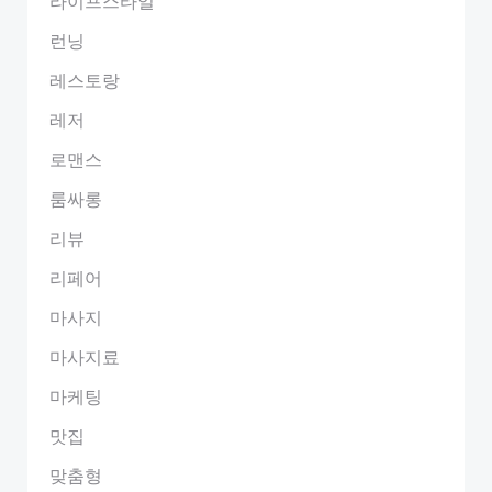
라이프스타일
런닝
레스토랑
레저
로맨스
룸싸롱
리뷰
리페어
마사지
마사지료
마케팅
맛집
맞춤형