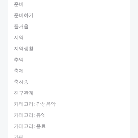
준비
준비하기
즐거움
지역
지역생활
추억
축제
축하송
친구관계
카테고리: 감성음악
카테고리: 듀엣
카테고리: 음료
카페