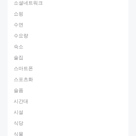
소셜네트워크
쇼핑
수면
수요량
숙소
술집
스마트폰
스포츠화
슬픔
시간대
시설
식당
식물