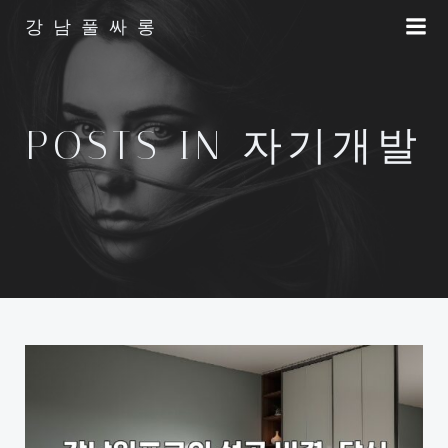
Skip
강남풀싸롱
to
content
POSTS IN 자기개발