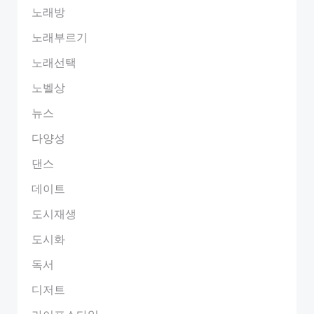
노래방
노래부르기
노래선택
노벨상
뉴스
다양성
댄스
데이트
도시재생
도시화
독서
디저트