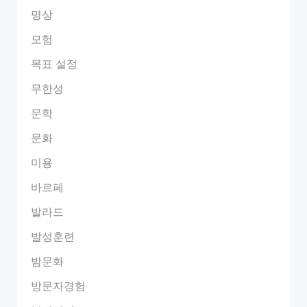
명상
모험
목표 설정
무한성
문학
문화
미용
바르페
발라드
발성훈련
밤문화
방문자경험