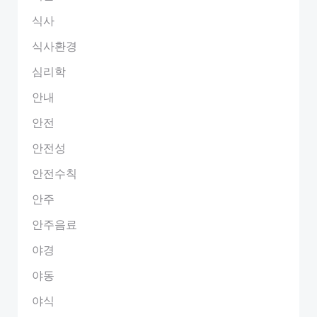
식사
식사환경
심리학
안내
안전
안전성
안전수칙
안주
안주음료
야경
야동
야식