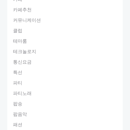
카페추천
커뮤니케이션
클럽
테마룸
테크놀로지
통신요금
특선
파티
파티노래
팝송
팝음악
패션