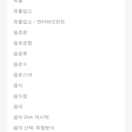
유흥
유흥업소
유흥업소 – 엔터테인먼트
음료료
음료료형
음료류
음료수
음료스낵
음식
음식점
음악
음악 DNA: 역사학
음악 선택: 취향분석