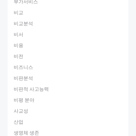
부가서비스
비교
비교분석
비서
비용
비전
비즈니스
비판분석
비판적 사고능력
비평 분야
사교성
산업
생명체 생존