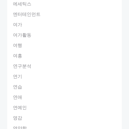
에세틱스
엔터테인먼트
여가
여가활동
여행
여흥
연구분석
연기
연습
연애
연예인
영감
영양학