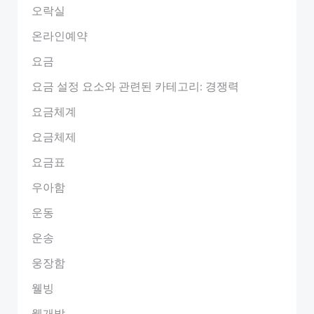
오락실
온라인예약
요금
요금 설정 요소와 관련된 카테고리: 경쟁력
요금체계
요금체제
요금표
우아함
운동
운송
웅장함
웰빙
웹개발