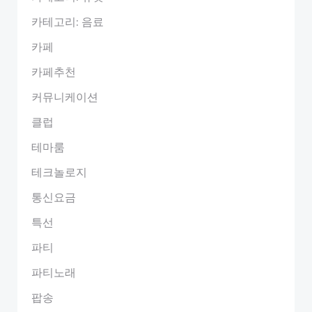
카테고리: 음료
카페
카페추천
커뮤니케이션
클럽
테마룸
테크놀로지
통신요금
특선
파티
파티노래
팝송