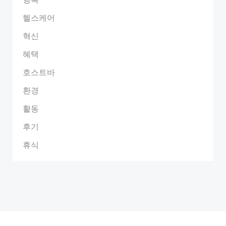
헬스케어
혁신
혜택
호스트바
환경
활동
후기
휴식