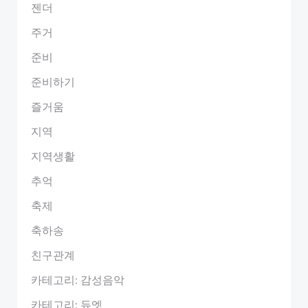
젠더
주거
준비
준비하기
즐거움
지역
지역생활
추억
축제
축하송
친구관계
카테고리: 감성음악
카테고리: 듀엣