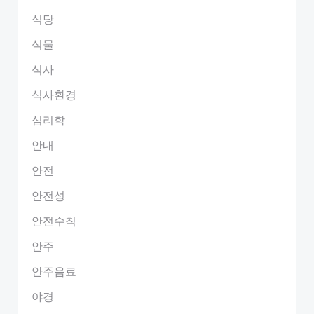
식당
식물
식사
식사환경
심리학
안내
안전
안전성
안전수칙
안주
안주음료
야경