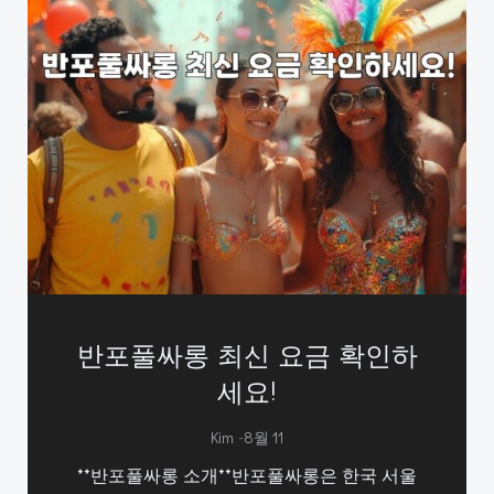
반포풀싸롱 최신 요금 확인하
세요!
-
Kim
8월 11
**반포풀싸롱 소개**반포풀싸롱은 한국 서울