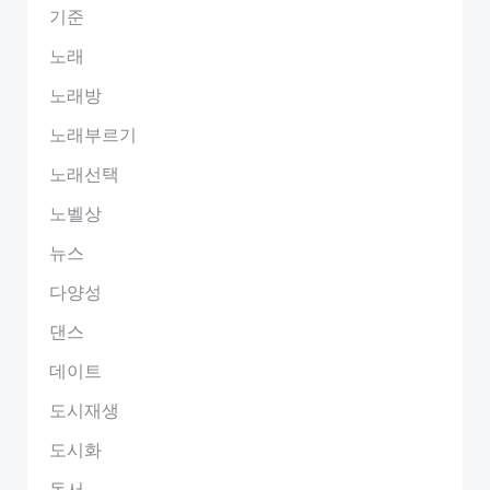
기준
노래
노래방
노래부르기
노래선택
노벨상
뉴스
다양성
댄스
데이트
도시재생
도시화
독서