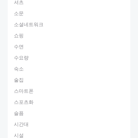
셔츠
소문
소셜네트워크
쇼핑
수면
수요량
숙소
술집
스마트폰
스포츠화
슬픔
시간대
시설