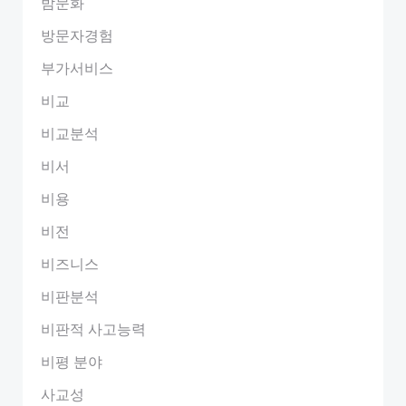
밤문화
방문자경험
부가서비스
비교
비교분석
비서
비용
비전
비즈니스
비판분석
비판적 사고능력
비평 분야
사교성