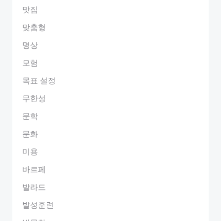
맛집
맞춤형
명상
모험
목표 설정
무한성
문학
문화
미용
바르페
발라드
발성훈련