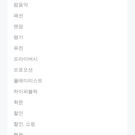
팝음악
패션
팬덤
평가
퓨전
프라이버시
프로모션
플레이리스트
하이퍼블릭
학문
할인
할인, 쇼핑
행복