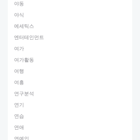
야동
야식
에세틱스
엔터테인먼트
여가
여가활동
여행
여흥
연구분석
연기
연습
연애
연예인