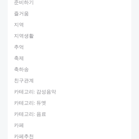
준비하기
즐거움
지역
지역생활
추억
축제
축하송
친구관계
카테고리: 감성음악
카테고리: 듀엣
카테고리: 음료
카페
카페추천