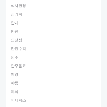
식사환경
심리학
안내
안전
안전성
안전수칙
안주
안주음료
야경
야동
야식
에세틱스