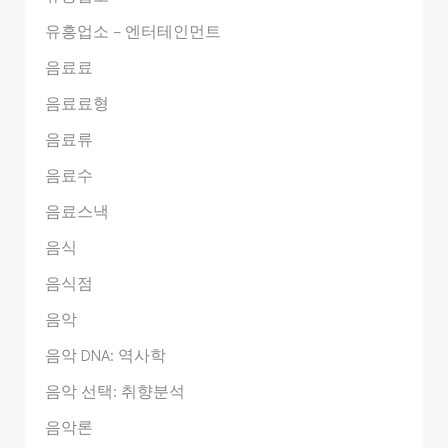
유흥업소 – 엔터테인먼트
음료료
음료료형
음료류
음료수
음료스낵
음식
음식점
음악
음악 DNA: 역사학
음악 선택: 취향분석
음악론