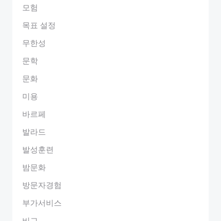
모험
목표 설정
무한성
문학
문화
미용
바르페
발라드
발성훈련
밤문화
방문자경험
부가서비스
비교