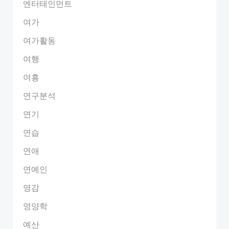
엔터테인먼트
여가
여가활동
여행
여흥
연구분석
연기
연습
연애
연예인
영감
영양학
예산