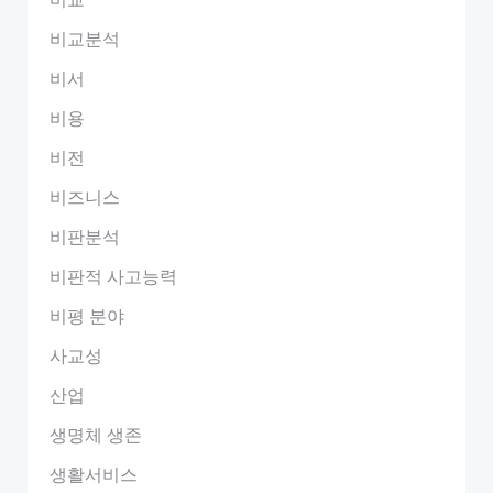
비교분석
비서
비용
비전
비즈니스
비판분석
비판적 사고능력
비평 분야
사교성
산업
생명체 생존
생활서비스