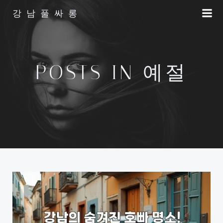
Skip
강남풀싸롱
to
content
POSTS IN 예절