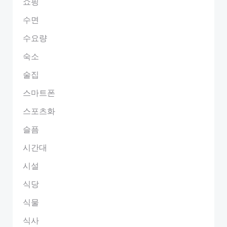
쇼핑
수면
수요량
숙소
술집
스마트폰
스포츠화
슬픔
시간대
시설
식당
식물
식사