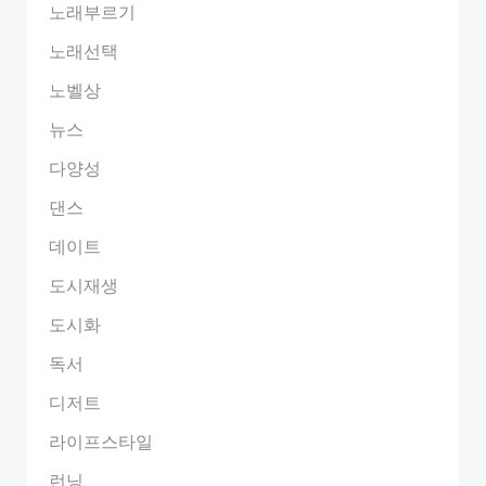
노래부르기
노래선택
노벨상
뉴스
다양성
댄스
데이트
도시재생
도시화
독서
디저트
라이프스타일
런닝