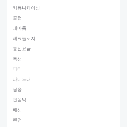
커뮤니케이션
클럽
테마룸
테크놀로지
통신요금
특선
파티
파티노래
팝송
팝음악
패션
팬덤