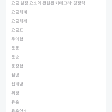
요금 설정 요소와 관련된 카테고리: 경쟁력
요금체계
요금체제
요금표
우아함
운동
운송
웅장함
웰빙
웹개발
위생
유흥
유흥업소