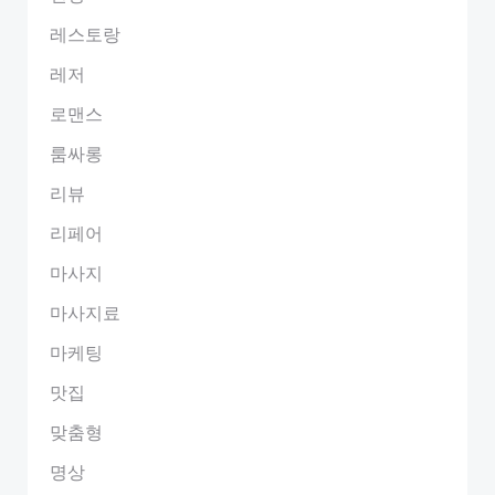
레스토랑
레저
로맨스
룸싸롱
리뷰
리페어
마사지
마사지료
마케팅
맛집
맞춤형
명상