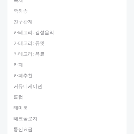
축하송
친구관계
카테고리: 감성음악
카테고리: 듀엣
카테고리: 음료
카페
카페추천
커뮤니케이션
클럽
테마룸
테크놀로지
통신요금