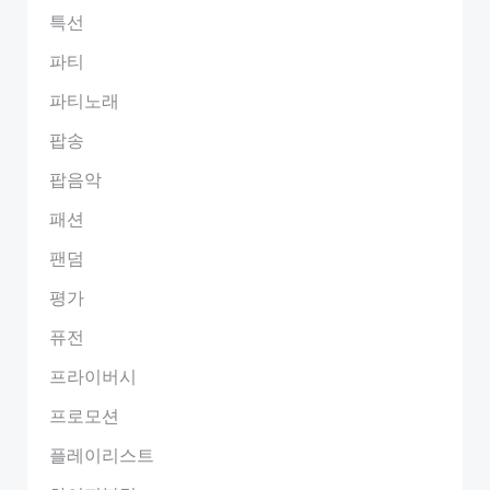
특선
파티
파티노래
팝송
팝음악
패션
팬덤
평가
퓨전
프라이버시
프로모션
플레이리스트