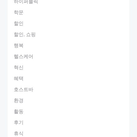
하이퍼블릭
학문
할인
할인, 쇼핑
행복
헬스케어
혁신
혜택
호스트바
환경
활동
후기
휴식