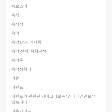
음료스낵
음식
음식점
음악
음악 DNA: 역사학
음악 선택: 취향분석
음악론
음악성취감
의류
이벤트
이벤트와 관련된 카테고리로는 "엔터테인먼트"가
있습니다
이용가이드