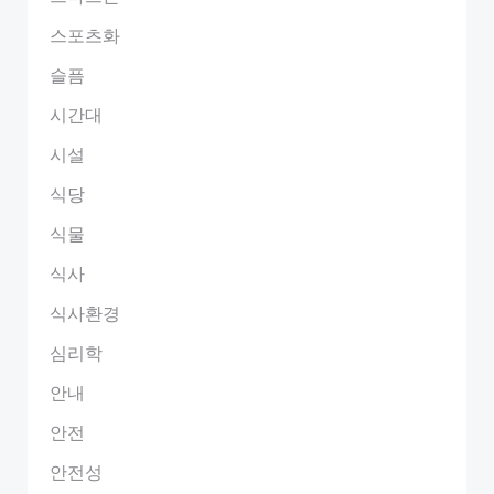
스포츠화
슬픔
시간대
시설
식당
식물
식사
식사환경
심리학
안내
안전
안전성