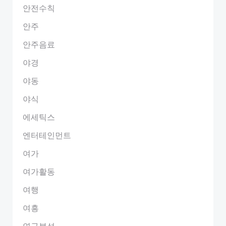
안전수칙
안주
안주음료
야경
야동
야식
에세틱스
엔터테인먼트
여가
여가활동
여행
여흥
연구분석