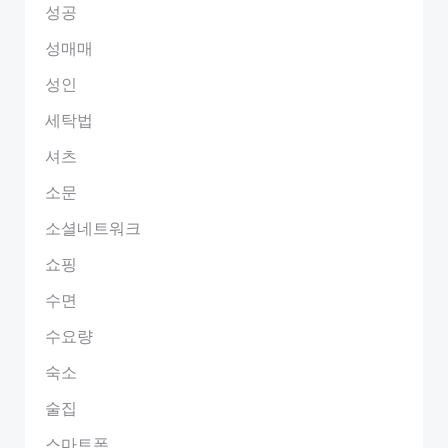
성공
성매매
성인
세탁법
셔츠
소문
소셜네트워크
쇼핑
수면
수요량
숙소
술집
스마트폰