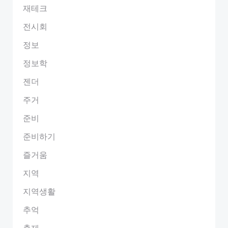
재테크
전시회
정보
정보학
젠더
주거
준비
준비하기
즐거움
지역
지역생활
추억
축제