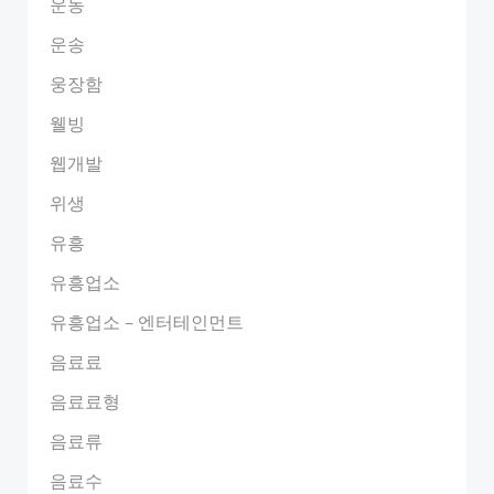
운동
운송
웅장함
웰빙
웹개발
위생
유흥
유흥업소
유흥업소 – 엔터테인먼트
음료료
음료료형
음료류
음료수