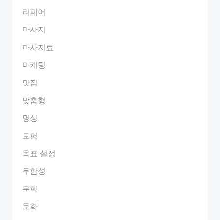
리페어
마사지
마사지료
마케팅
맛집
맞춤형
명상
모험
목표 설정
무한성
문학
문화