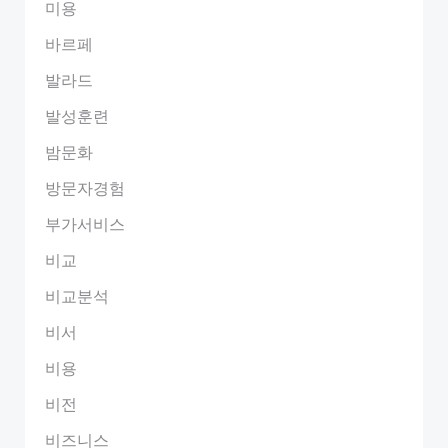
미용
바르페
발라드
발성훈련
밤문화
방문자경험
부가서비스
비교
비교분석
비서
비용
비전
비즈니스