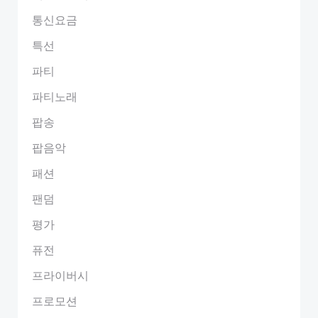
통신요금
특선
파티
파티노래
팝송
팝음악
패션
팬덤
평가
퓨전
프라이버시
프로모션