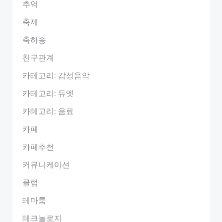
추억
축제
축하송
친구관계
카테고리: 감성음악
카테고리: 듀엣
카테고리: 음료
카페
카페추천
커뮤니케이션
클럽
테마룸
테크놀로지