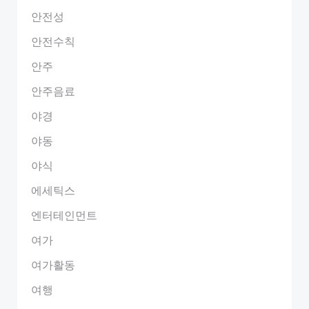
안전성
안전수칙
안주
안주음료
야경
야동
야식
에세틱스
엔터테인먼트
여가
여가활동
여행