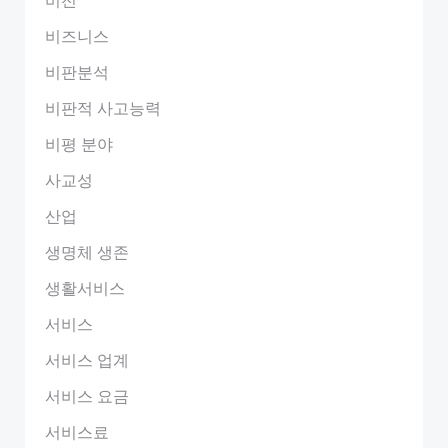
비즈니스
비판분석
비판적 사고능력
비평 분야
사교성
산업
생명체 생존
생활서비스
서비스
서비스 업계
서비스 요금
서비스료