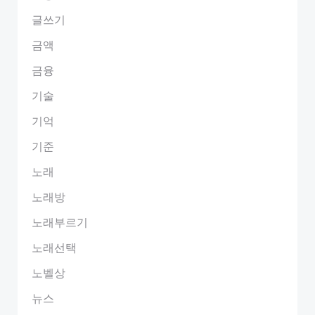
글쓰기
금액
금융
기술
기억
기준
노래
노래방
노래부르기
노래선택
노벨상
뉴스