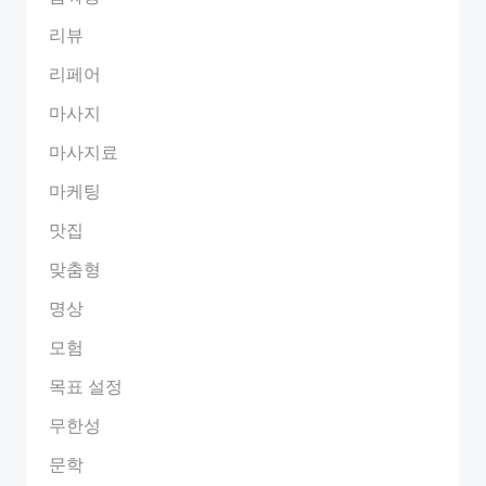
리뷰
리페어
마사지
마사지료
마케팅
맛집
맞춤형
명상
모험
목표 설정
무한성
문학