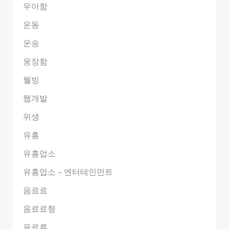
우아함
운동
운송
웅장함
웰빙
웹개발
위생
유흥
유흥업소
유흥업소 – 엔터테인먼트
음료료
음료료형
음료류