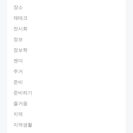
장소
재테크
전시회
정보
정보학
젠더
주거
준비
준비하기
즐거움
지역
지역생활