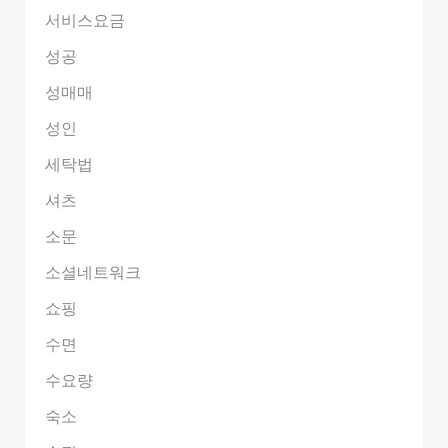
서비스요금
성공
성매매
성인
세탁법
셔츠
소문
소셜네트워크
쇼핑
수면
수요량
숙소