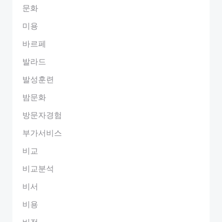
문화
미용
바르페
발라드
발성훈련
밤문화
방문자경험
부가서비스
비교
비교분석
비서
비용
비전