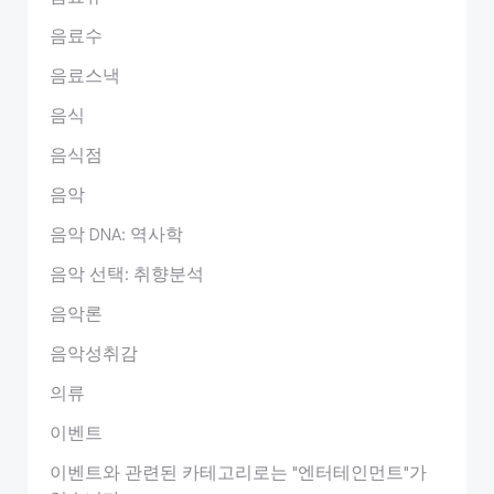
음료수
음료스낵
음식
음식점
음악
음악 DNA: 역사학
음악 선택: 취향분석
음악론
음악성취감
의류
이벤트
이벤트와 관련된 카테고리로는 "엔터테인먼트"가