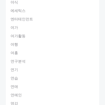
야식
에세틱스
엔터테인먼트
여가
여가활동
여행
여흥
연구분석
연기
연습
연애
연예인
영감