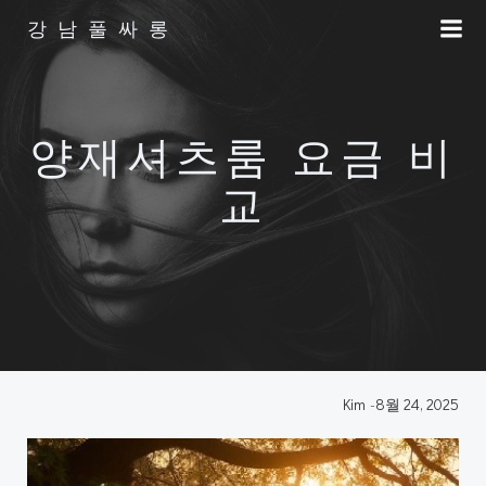
Skip
강남풀싸롱
to
content
양재셔츠룸 요금 비
교
Kim
-
8월 24, 2025