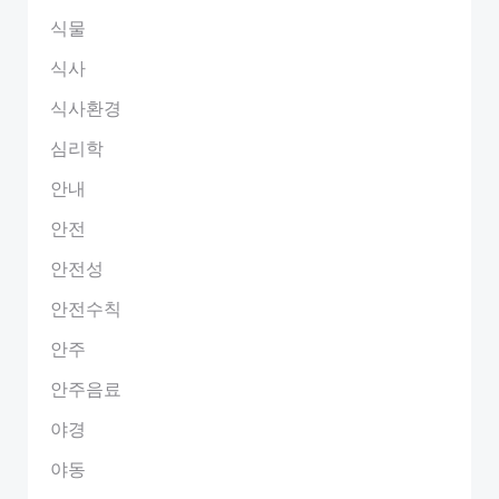
식물
식사
식사환경
심리학
안내
안전
안전성
안전수칙
안주
안주음료
야경
야동