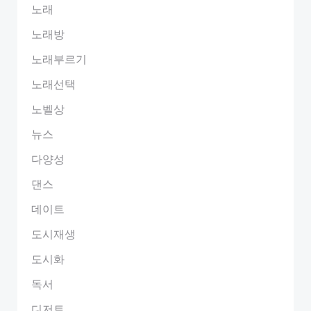
노래
노래방
노래부르기
노래선택
노벨상
뉴스
다양성
댄스
데이트
도시재생
도시화
독서
디저트