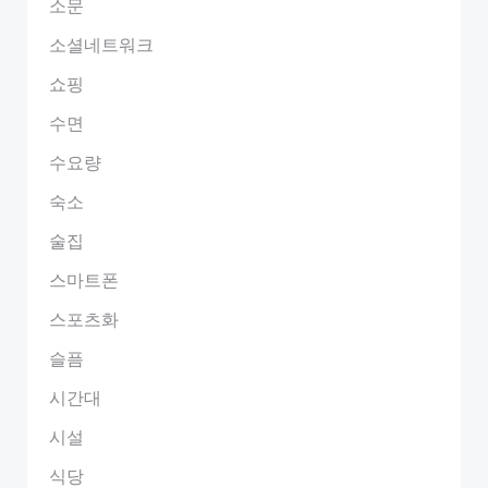
소문
소셜네트워크
쇼핑
수면
수요량
숙소
술집
스마트폰
스포츠화
슬픔
시간대
시설
식당