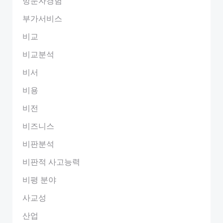
방문자경험
부가서비스
비교
비교분석
비서
비용
비전
비즈니스
비판분석
비판적 사고능력
비평 분야
사교성
산업