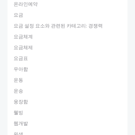
온라인예약
요금
요금 설정 요소와 관련된 카테고리: 경쟁력
요금체계
요금체제
요금표
우아함
운동
운송
웅장함
웰빙
웹개발
위생