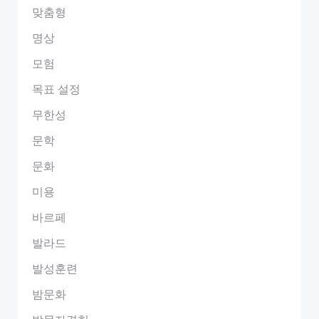
맞춤형
명상
모험
목표 설정
무한성
문학
문화
미용
바르페
발라드
발성훈련
밤문화