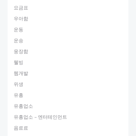
요금표
우아함
운동
운송
웅장함
웰빙
웹개발
위생
유흥
유흥업소
유흥업소 – 엔터테인먼트
음료료