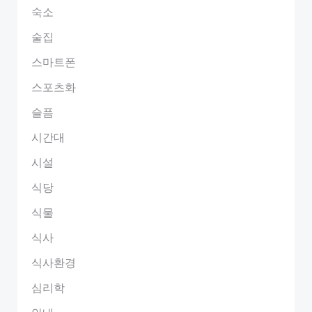
숙소
술집
스마트폰
스포츠화
슬픔
시간대
시설
식당
식물
식사
식사환경
심리학