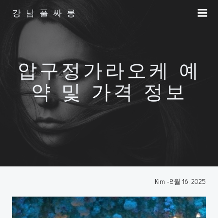
Skip
강남풀싸롱
to
content
압구정가라오케 예
약 및 가격 정보
Kim
-
8월 16, 2025