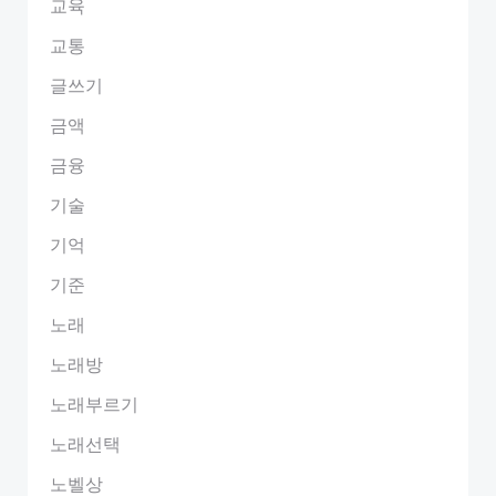
교육
교통
글쓰기
금액
금융
기술
기억
기준
노래
노래방
노래부르기
노래선택
노벨상