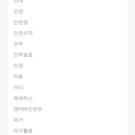
안내
안전
안전성
안전수칙
안주
안주음료
야경
야동
야식
에세틱스
엔터테인먼트
여가
여가활동