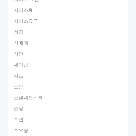
서비스료
서비스요금
성공
성매매
성인
세탁법
셔츠
소문
소셜네트워크
쇼핑
수면
수요량