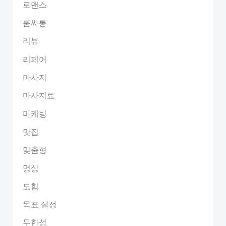
로맨스
룸싸롱
리뷰
리페어
마사지
마사지료
마케팅
맛집
맞춤형
명상
모험
목표 설정
무한성