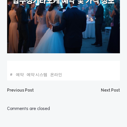
#
예약
예약 시스템
온라인
Post
Post
Previous Post
Next Post
navigation
navigation
Comments are closed