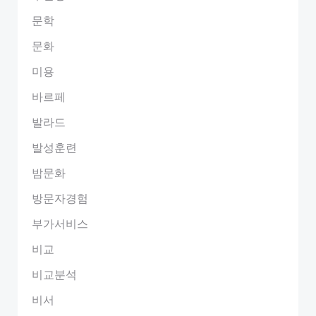
문학
문화
미용
바르페
발라드
발성훈련
밤문화
방문자경험
부가서비스
비교
비교분석
비서