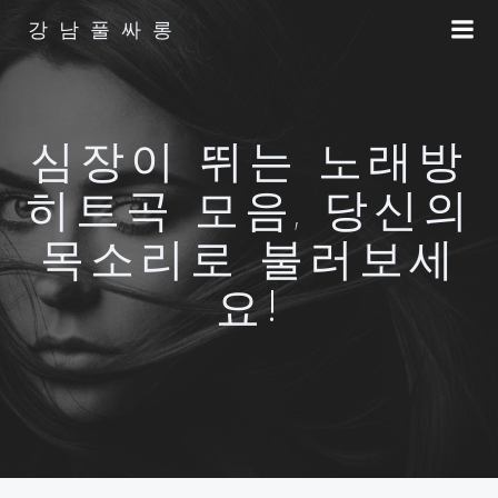
Skip
강남풀싸롱
to
content
심장이 뛰는 노래방
히트곡 모음, 당신의
목소리로 불러보세
요!