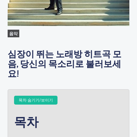
음악
심장이 뛰는 노래방 히트곡 모
음, 당신의 목소리로 불러보세
요!
목차 숨기기/보이기
목차