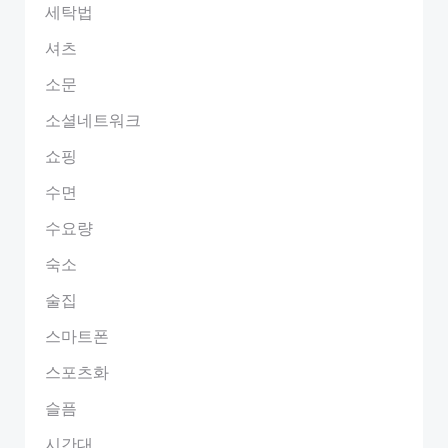
세탁법
셔츠
소문
소셜네트워크
쇼핑
수면
수요량
숙소
술집
스마트폰
스포츠화
슬픔
시간대