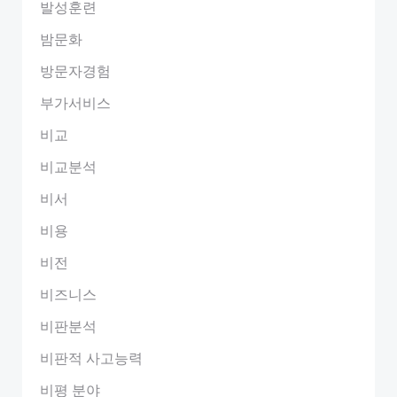
발성훈련
밤문화
방문자경험
부가서비스
비교
비교분석
비서
비용
비전
비즈니스
비판분석
비판적 사고능력
비평 분야