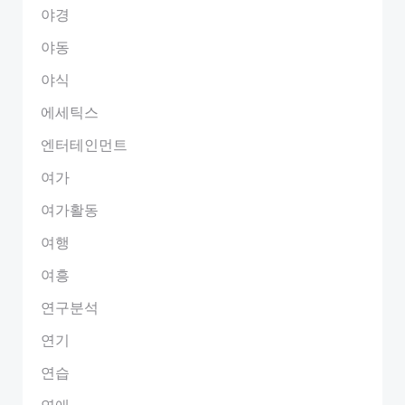
야경
야동
야식
에세틱스
엔터테인먼트
여가
여가활동
여행
여흥
연구분석
연기
연습
연애