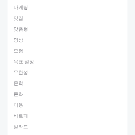
마케팅
맛집
맞춤형
명상
모험
목표 설정
무한성
문학
문화
미용
바르페
발라드