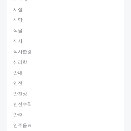
시설
식당
식물
식사
식사환경
심리학
안내
안전
안전성
안전수칙
안주
안주음료