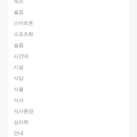
숙소
술집
스마트폰
스포츠화
슬픔
시간대
시설
식당
식물
식사
식사환경
심리학
안내