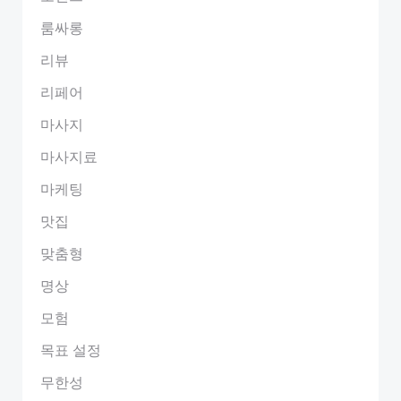
룸싸롱
리뷰
리페어
마사지
마사지료
마케팅
맛집
맞춤형
명상
모험
목표 설정
무한성