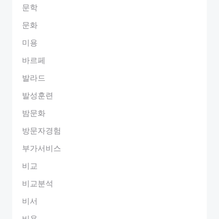
문학
문화
미용
바르페
발라드
발성훈련
밤문화
방문자경험
부가서비스
비교
비교분석
비서
비용