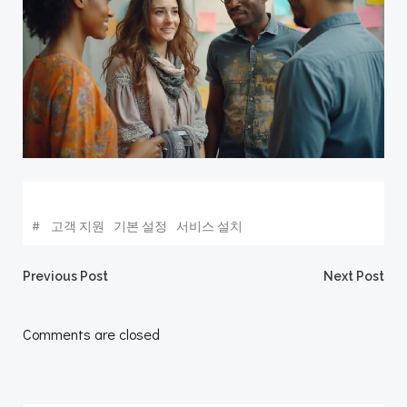
#
고객 지원
기본 설정
서비스 설치
Post
Post
Previous Post
Next Post
navigation
navigation
Comments are closed