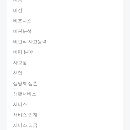
비전
비즈니스
비판분석
비판적 사고능력
비평 분야
사교성
산업
생명체 생존
생활서비스
서비스
서비스 업계
서비스 요금