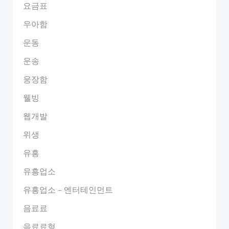
요금표
우아함
운동
운송
웅장함
웰빙
웹개발
위생
유흥
유흥업소
유흥업소 – 엔터테인먼트
음료료
음료료형