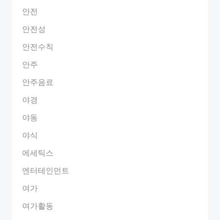
안전
안전성
안전수칙
안주
안주음료
야경
야동
야식
에세틱스
엔터테인먼트
여가
여가활동