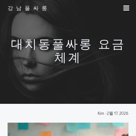
Skip
강남풀싸롱
to
content
대치동풀싸롱 요금
체계
Kim
-
2월 17, 2026