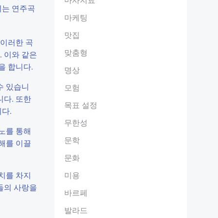
지는 연주곡
마케팅
맛집
 이러한 곡
맞춤형
 이와 같은
을 합니다.
명상
수 있습니
모험
니다. 또한
목표 설정
다.
무한성
노를 통해
문학
이해를 이끌
문화
치를 차지
미용
들의 사랑을
바르페
발라드