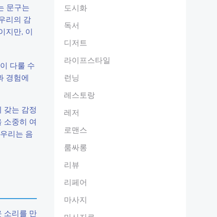
라는 문구는
도시화
우리의 감
독서
이지만, 이
디저트
라이프스타일
이 다룰 수
과 경험에
런닝
레스토랑
에 갖는 감정
레저
 소중히 여
로맨스
 우리는 음
룸싸롱
리뷰
리페어
마사지
 소리를 만
마사지료