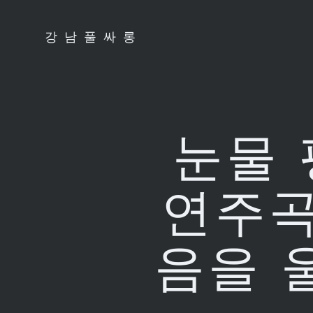
Skip
to
강남풀싸롱
content
눈물 
연주곡 
음을 