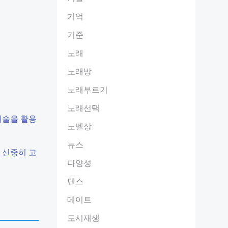
기억
기준
노래
노래방
노래부르기
노래선택
기술을 활용
노벨상
뉴스
 신중히 고
다양성
댄스
데이트
도시재생