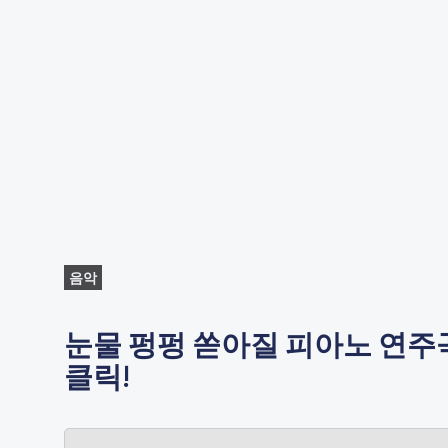
음악
눈물 펑펑 쏟아질 피아노 연주곡 
클릭!