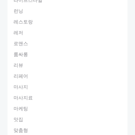
런닝
레스토랑
레저
로맨스
룸싸롱
리뷰
리페어
마사지
마사지료
마케팅
맛집
맞춤형