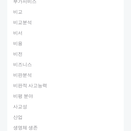
부가서비스
비교
비교분석
비서
비용
비전
비즈니스
비판분석
비판적 사고능력
비평 분야
사교성
산업
생명체 생존