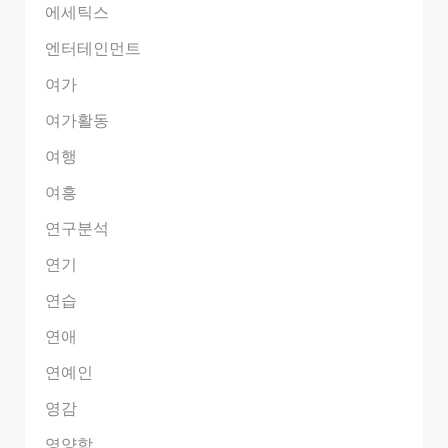
에세틱스
엔터테인먼트
여가
여가활동
여행
여흥
연구분석
연기
연습
연애
연예인
영감
영양학