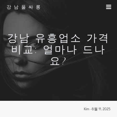
Skip
강남풀싸롱
to
content
강남 유흥업소 가격
비교: 얼마나 드나
요?
Kim
-
8월 11, 2025