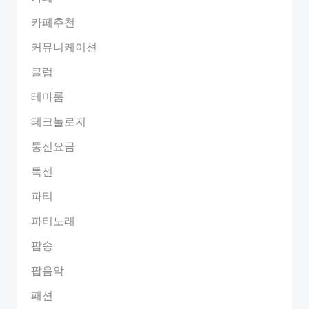
카페추천
커뮤니케이션
클럽
테마룸
테크놀로지
통신요금
특선
파티
파티노래
팝송
팝음악
패션