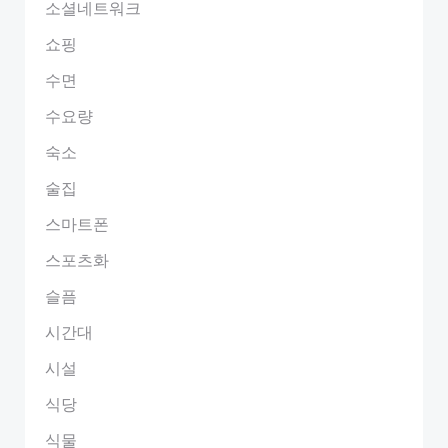
소셜네트워크
쇼핑
수면
수요량
숙소
술집
스마트폰
스포츠화
슬픔
시간대
시설
식당
식물