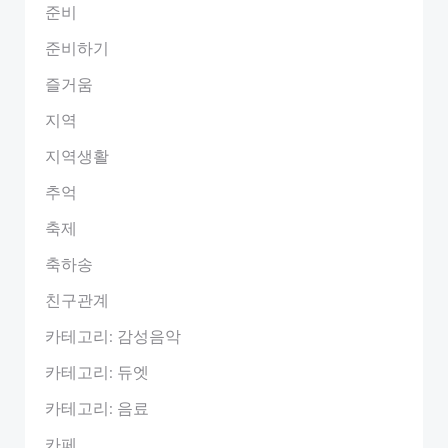
준비
준비하기
즐거움
지역
지역생활
추억
축제
축하송
친구관계
카테고리: 감성음악
카테고리: 듀엣
카테고리: 음료
카페