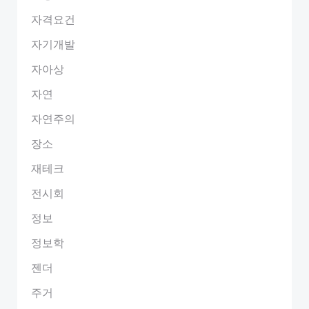
자격요건
자기개발
자아상
자연
자연주의
장소
재테크
전시회
정보
정보학
젠더
주거