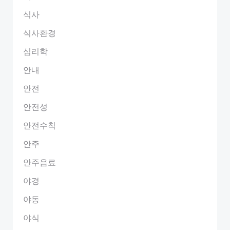
식사
식사환경
심리학
안내
안전
안전성
안전수칙
안주
안주음료
야경
야동
야식