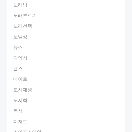
노래방
노래부르기
노래선택
노벨상
뉴스
다양성
댄스
데이트
도시재생
도시화
독서
디저트
라이프스타일