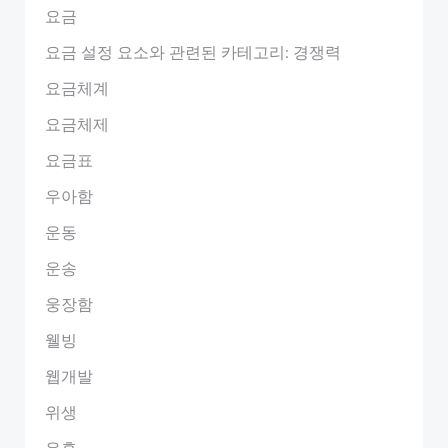
요금
요금 설정 요소와 관련된 카테고리: 경쟁력
요금체계
요금체제
요금표
우아함
운동
운송
웅장함
웰빙
웹개발
위생
유흥