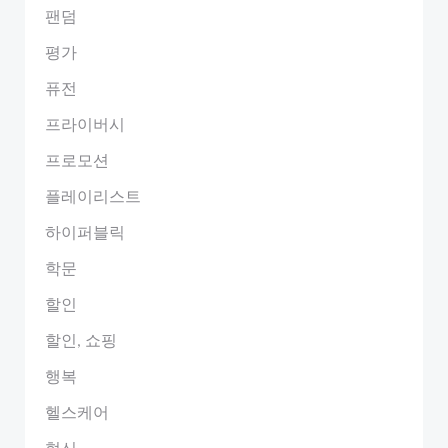
팬덤
평가
퓨전
프라이버시
프로모션
플레이리스트
하이퍼블릭
학문
할인
할인, 쇼핑
행복
헬스케어
혁신