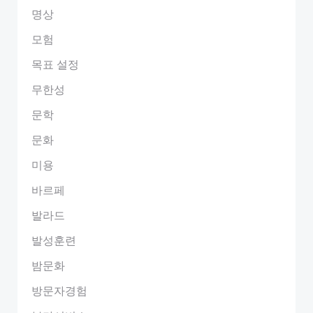
명상
모험
목표 설정
무한성
문학
문화
미용
바르페
발라드
발성훈련
밤문화
방문자경험