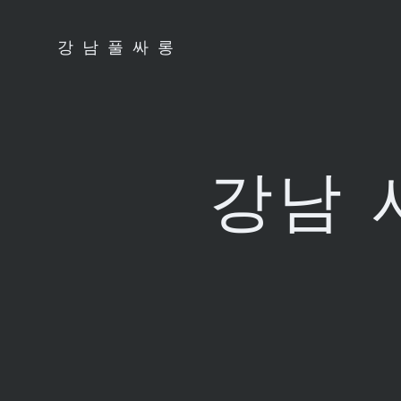
Skip
to
강남풀싸롱
content
강남 