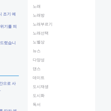
노래
니 조기 예
노래방
노래부르기
분위기를 띄
노래선택
노벨상
해 드렸습니
뉴스
다양성
댄스
데이트
간으로 사
도시재생
.
도시화
독서
를 따라 예