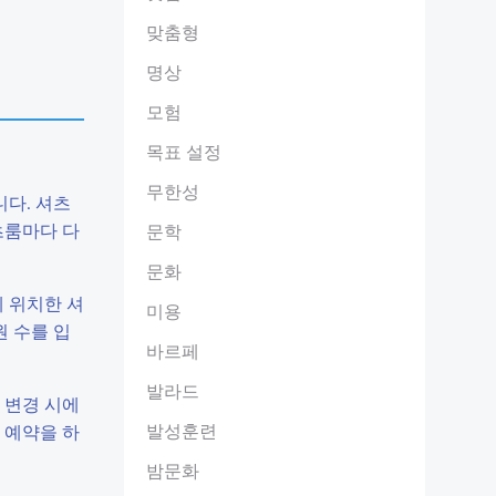
맞춤형
명상
모험
목표 설정
무한성
다. 셔츠
츠룸마다 다
문학
문화
 위치한 셔
미용
원 수를 입
바르페
발라드
 변경 시에
발성훈련
 예약을 하
밤문화