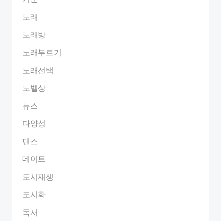
노래
노래방
노래부르기
노래선택
노벨상
뉴스
다양성
댄스
데이트
도시재생
도시화
독서