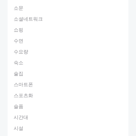
소문
소셜네트워크
쇼핑
수면
수요량
숙소
술집
스마트폰
스포츠화
슬픔
시간대
시설