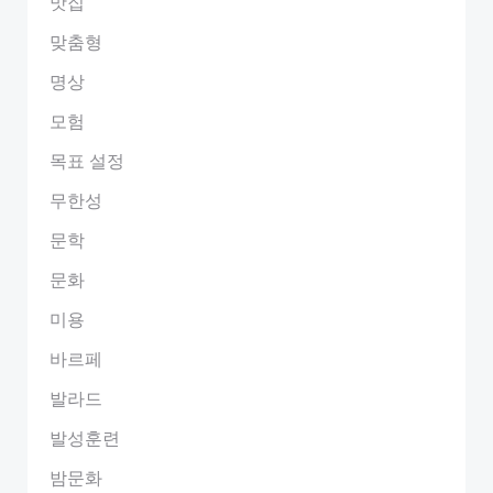
맛집
맞춤형
명상
모험
목표 설정
무한성
문학
문화
미용
바르페
발라드
발성훈련
밤문화