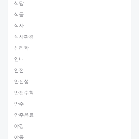
식당
식물
식사
식사환경
심리학
안내
안전
안전성
안전수칙
안주
안주음료
야경
야동