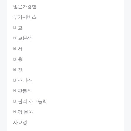
방문자경험
부가서비스
비교
비교분석
비서
비용
비전
비즈니스
비판분석
비판적 사고능력
비평 분야
사교성