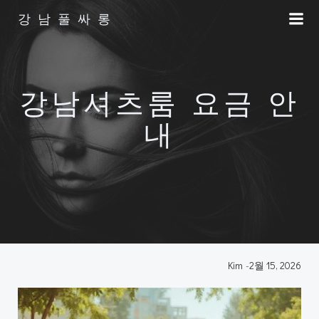
Skip
강남풀싸롱
to
content
강남셔츠룸 요금 안
내
Kim
-
2월 15, 2026