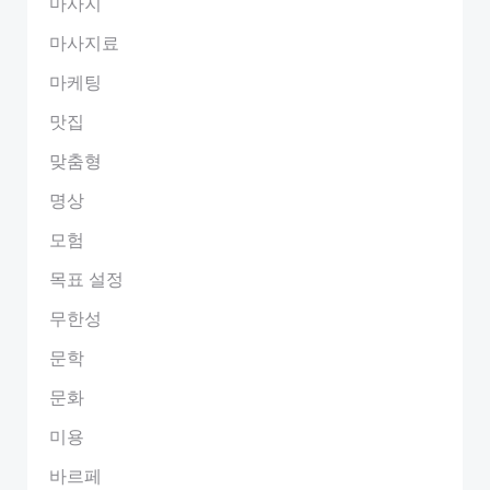
마사지
마사지료
마케팅
맛집
맞춤형
명상
모험
목표 설정
무한성
문학
문화
미용
바르페