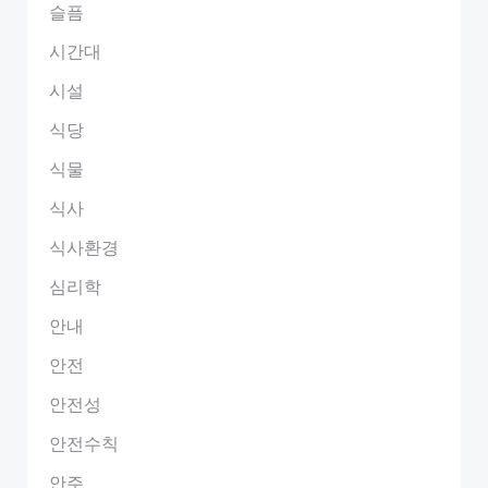
슬픔
시간대
시설
식당
식물
식사
식사환경
심리학
안내
안전
안전성
안전수칙
안주