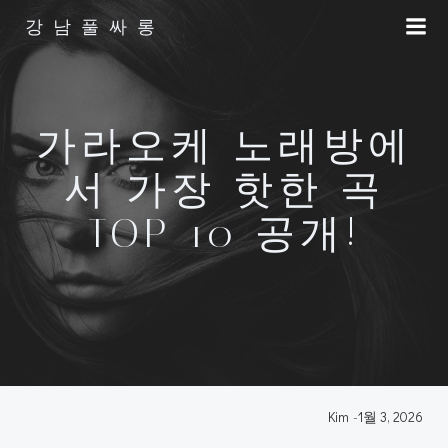
Skip
강남풀싸롱
to
content
가라오케 노래방에
서 가장 핫한 곡
TOP 10 공개!
Kim
-
1월 3, 2026