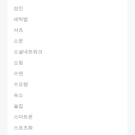
성인
세탁법
셔츠
소문
소셜네트워크
쇼핑
수면
수요량
숙소
술집
스마트폰
스포츠화