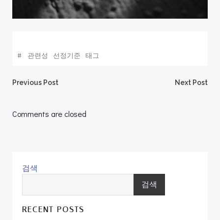
#
관련성
선정기준
태그
Post
Post
Previous Post
Next Post
navigation
navigation
Comments are closed
검색
검색
RECENT POSTS