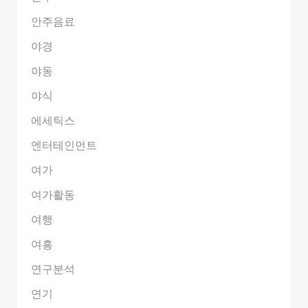
안주음료
야경
야동
야식
에세틱스
엔터테인먼트
여가
여가활동
여행
여흥
연구분석
연기