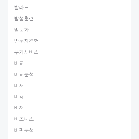
발라드
발성훈련
밤문화
방문자경험
부가서비스
비교
비교분석
비서
비용
비전
비즈니스
비판분석