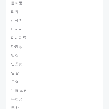
룸싸롱
리뷰
리페어
마사지
마사지료
마케팅
맛집
맞춤형
명상
모험
목표 설정
무한성
문학