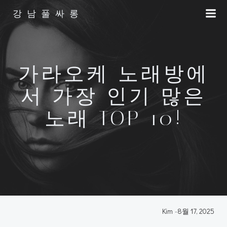
Skip
강남풀싸롱
to
content
가라오케 노래방에
서 가장 인기 많은
노래 TOP 10!
Kim
-
8월 17, 2025