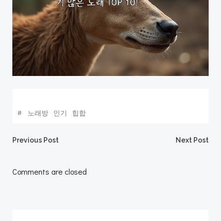
#
노래방
인기
힙합
Post
Post
Previous Post
Next Post
navigation
navigation
Comments are closed