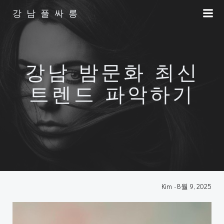
Skip
강남풀싸롱
to
content
강남 밤문화 최신
트렌드 파악하기
Kim
-
8월 9, 2025