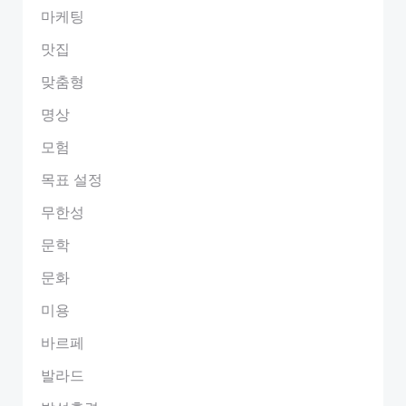
마케팅
맛집
맞춤형
명상
모험
목표 설정
무한성
문학
문화
미용
바르페
발라드