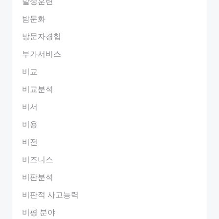
발성훈련
밤문화
방문자경험
부가서비스
비교
비교분석
비서
비용
비전
비즈니스
비판분석
비판적 사고능력
비평 분야