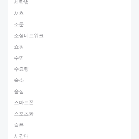
세탁법
셔츠
소문
소셜네트워크
쇼핑
수면
수요량
숙소
술집
스마트폰
스포츠화
슬픔
시간대