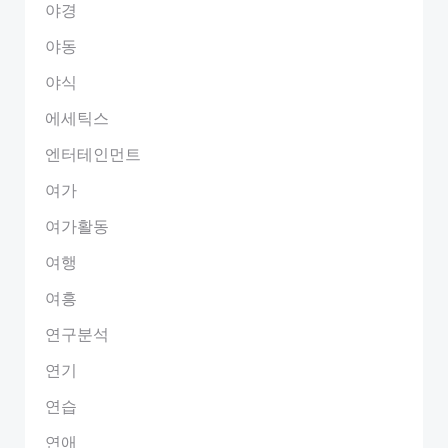
야경
야동
야식
에세틱스
엔터테인먼트
여가
여가활동
여행
여흥
연구분석
연기
연습
연애