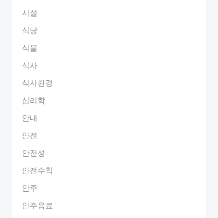
시설
식당
식물
식사
식사환경
심리학
안내
안전
안전성
안전수칙
안주
안주음료