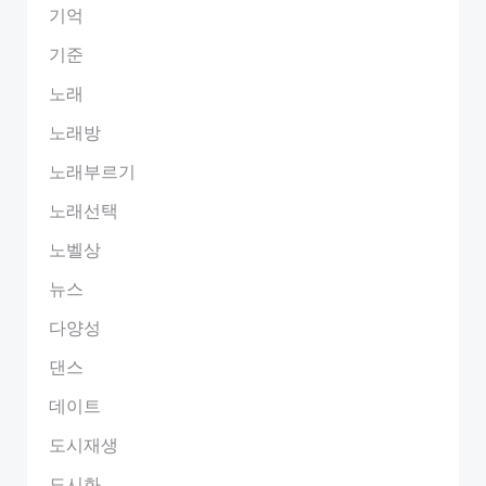
기억
기준
노래
노래방
노래부르기
노래선택
노벨상
뉴스
다양성
댄스
데이트
도시재생
도시화