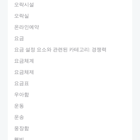
오락시설
오락실
온라인예약
요금
요금 설정 요소와 관련된 카테고리: 경쟁력
요금체계
요금체제
요금표
우아함
운동
운송
웅장함
웰빙