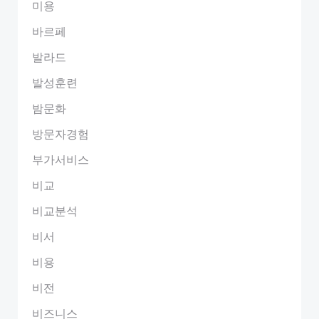
미용
바르페
발라드
발성훈련
밤문화
방문자경험
부가서비스
비교
비교분석
비서
비용
비전
비즈니스