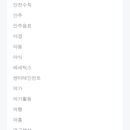
안전수칙
안주
안주음료
야경
야동
야식
에세틱스
엔터테인먼트
여가
여가활동
여행
여흥
연구분석