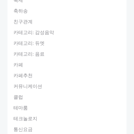
축하송
친구관계
카테고리: 감성음악
카테고리: 듀엣
카테고리: 음료
카페
카페추천
커뮤니케이션
클럽
테마룸
테크놀로지
통신요금