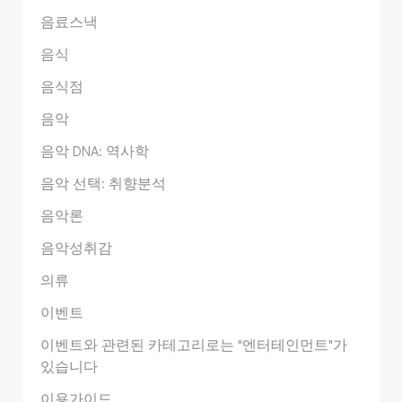
음료스낵
음식
음식점
음악
음악 DNA: 역사학
음악 선택: 취향분석
음악론
음악성취감
의류
이벤트
이벤트와 관련된 카테고리로는 "엔터테인먼트"가
있습니다
이용가이드