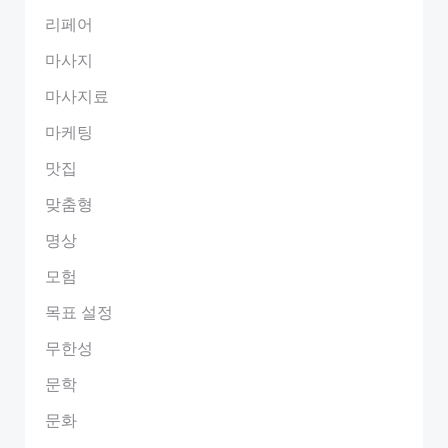
리페어
마사지
마사지료
마케팅
맛집
맞춤형
명상
모험
목표 설정
무한성
문학
문화