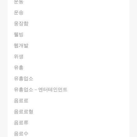
운동
운송
웅장함
웰빙
웹개발
위생
유흥
유흥업소
유흥업소 – 엔터테인먼트
음료료
음료료형
음료류
음료수