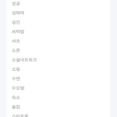
성공
성매매
성인
세탁법
셔츠
소문
소셜네트워크
쇼핑
수면
수요량
숙소
술집
스마트폰