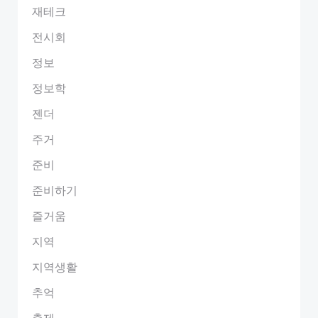
재테크
전시회
정보
정보학
젠더
주거
준비
준비하기
즐거움
지역
지역생활
추억
축제