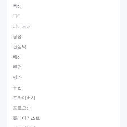
특선
파티
파티노래
팝송
팝음악
패션
팬덤
평가
퓨전
프라이버시
프로모션
플레이리스트