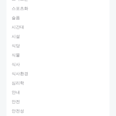
스포츠화
슬픔
시간대
시설
식당
식물
식사
식사환경
심리학
안내
안전
안전성