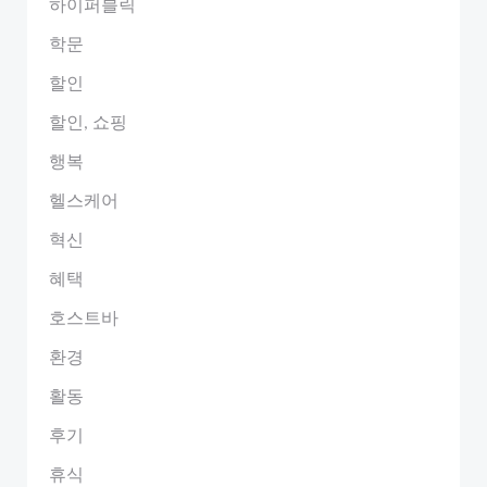
하이퍼블릭
학문
할인
할인, 쇼핑
행복
헬스케어
혁신
혜택
호스트바
환경
활동
후기
휴식