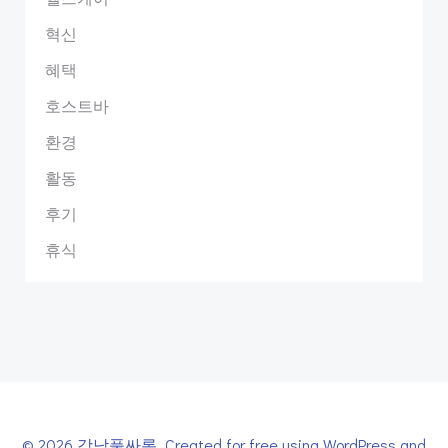
혁신
혜택
호스트바
환경
활동
후기
휴식
© 2026 강남풀싸롱. Created for free using WordPress and