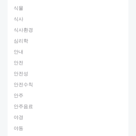
식물
식사
식사환경
심리학
안내
안전
안전성
안전수칙
안주
안주음료
야경
야동