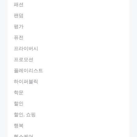
패션
팬덤
평가
퓨전
프라이버시
프로모션
플레이리스트
하이퍼블릭
학문
할인
할인, 쇼핑
행복
헬스케어