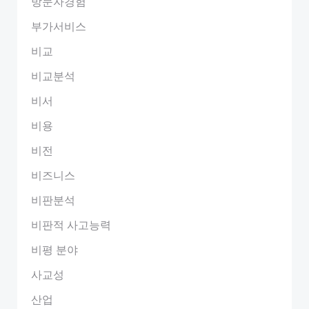
방문자경험
부가서비스
비교
비교분석
비서
비용
비전
비즈니스
비판분석
비판적 사고능력
비평 분야
사교성
산업