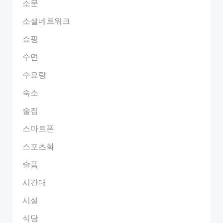
소문
소셜네트워크
쇼핑
수면
수요량
숙소
술집
스마트폰
스포츠화
슬픔
시간대
시설
식당