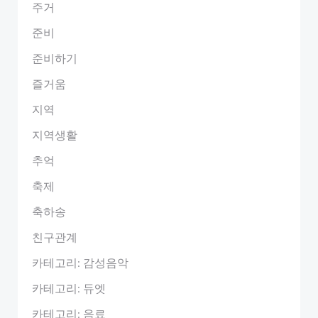
주거
준비
준비하기
즐거움
지역
지역생활
추억
축제
축하송
친구관계
카테고리: 감성음악
카테고리: 듀엣
카테고리: 음료