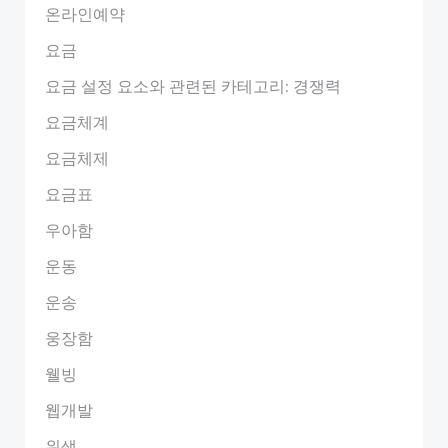
온라인예약
요금
요금 설정 요소와 관련된 카테고리: 경쟁력
요금체계
요금체제
요금표
우아함
운동
운송
웅장함
웰빙
웹개발
위생