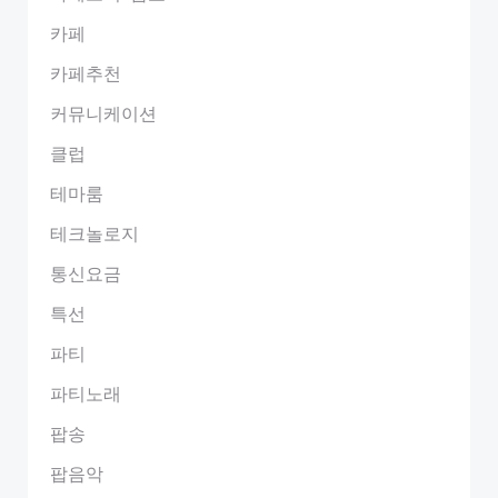
카페
카페추천
커뮤니케이션
클럽
테마룸
테크놀로지
통신요금
특선
파티
파티노래
팝송
팝음악