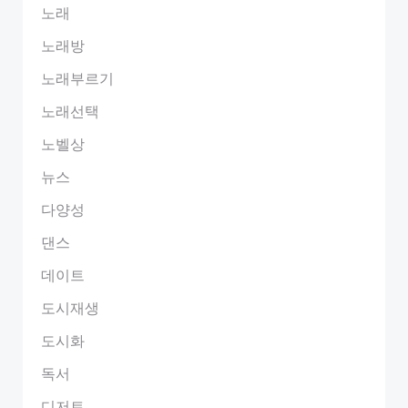
노래
노래방
노래부르기
노래선택
노벨상
뉴스
다양성
댄스
데이트
도시재생
도시화
독서
디저트