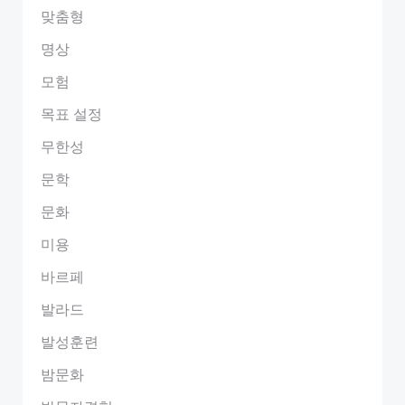
맞춤형
명상
모험
목표 설정
무한성
문학
문화
미용
바르페
발라드
발성훈련
밤문화