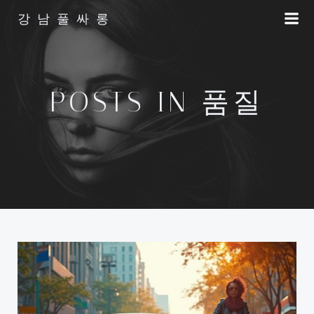
Skip
강남풀싸롱
to
content
POSTS IN 품질