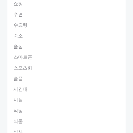
쇼핑
수면
수요량
숙소
술집
스마트폰
스포츠화
슬픔
시간대
시설
식당
식물
식사