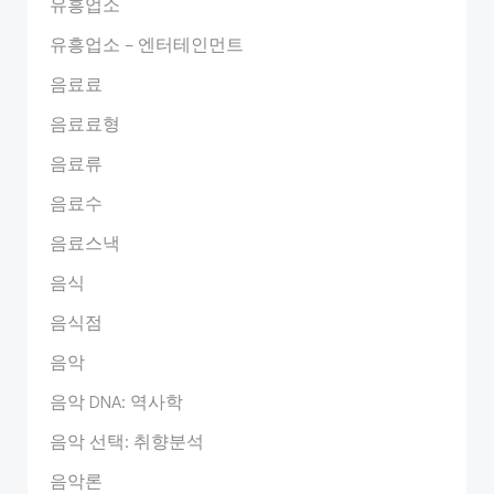
유흥업소
유흥업소 – 엔터테인먼트
음료료
음료료형
음료류
음료수
음료스낵
음식
음식점
음악
음악 DNA: 역사학
음악 선택: 취향분석
음악론