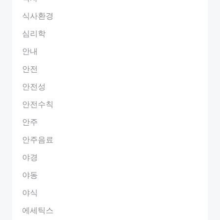
식사환경
심리학
안내
안전
안전성
안전수칙
안주
안주음료
야경
야동
야식
에세틱스