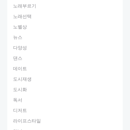
노래부르기
노래선택
노벨상
뉴스
다양성
댄스
데이트
도시재생
도시화
독서
디저트
라이프스타일