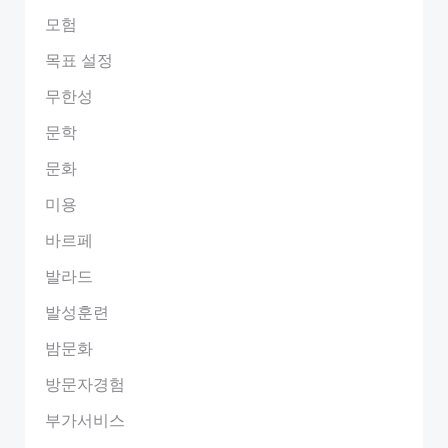
모험
목표 설정
무한성
문학
문화
미용
바르페
발라드
발성훈련
밤문화
방문자경험
부가서비스