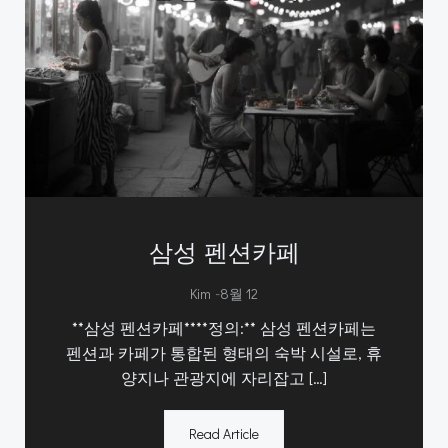
삼성 펜션카페
-
Kim
8월 12
**삼성 펜션카페****정의:** 삼성 펜션카페는
펜션과 카페가 통합된 형태의 숙박 시설로, 휴
양지나 관광지에 자리잡고 […]
Read Article