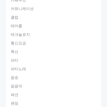
커뮤니케이션
클럽
테마룸
테크놀로지
통신요금
특선
파티
파티노래
팝송
팝음악
패션
팬덤