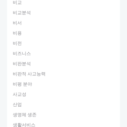
비교
비교분석
비서
비용
비전
비즈니스
비판분석
비판적 사고능력
비평 분야
사교성
산업
생명체 생존
생활서비스