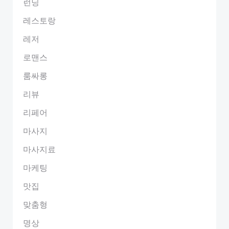
런닝
레스토랑
레저
로맨스
룸싸롱
리뷰
리페어
마사지
마사지료
마케팅
맛집
맞춤형
명상