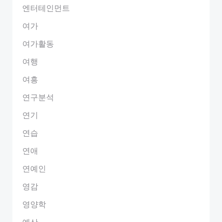
엔터테인먼트
여가
여가활동
여행
여흥
연구분석
연기
연습
연애
연예인
영감
영양학
예산