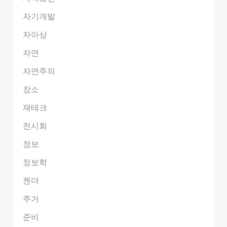
자기개발
자아상
자연
자연주의
장소
재테크
전시회
정보
정보학
젠더
주거
준비