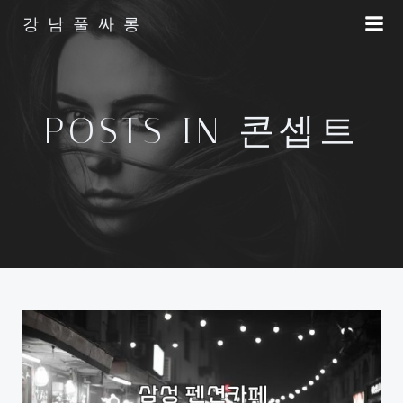
Skip
강남풀싸롱
to
content
POSTS IN 콘셉트