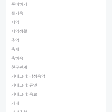
준비하기
즐거움
지역
지역생활
추억
축제
축하송
친구관계
카테고리: 감성음악
카테고리: 듀엣
카테고리: 음료
카페
카페추천