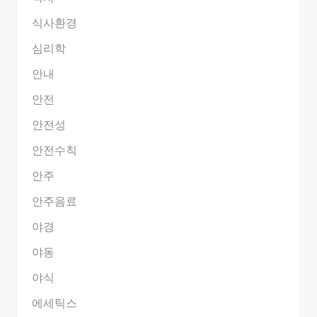
식사환경
심리학
안내
안전
안전성
안전수칙
안주
안주음료
야경
야동
야식
에세틱스