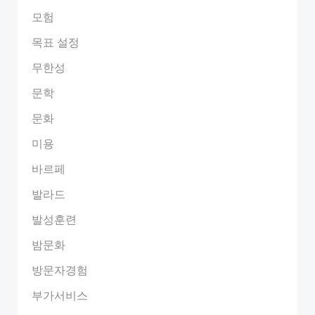
모험
목표 설정
무한성
문학
문화
미용
바르페
발라드
발성훈련
밤문화
방문자경험
부가서비스