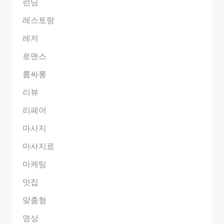
런닝
레스토랑
레저
로맨스
룸싸롱
리뷰
리페어
마사지
마사지료
마케팅
맛집
맞춤형
명상