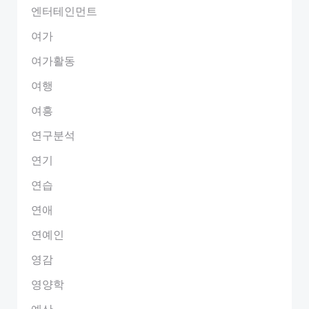
엔터테인먼트
여가
여가활동
여행
여흥
연구분석
연기
연습
연애
연예인
영감
영양학
예산