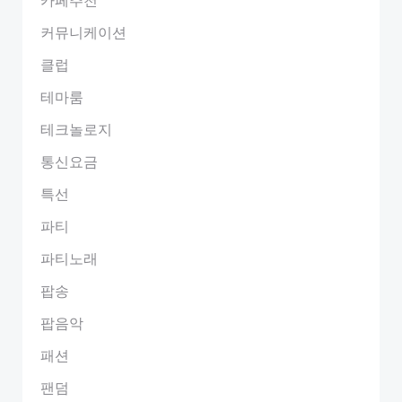
커뮤니케이션
클럽
테마룸
테크놀로지
통신요금
특선
파티
파티노래
팝송
팝음악
패션
팬덤