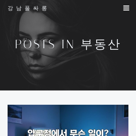
Skip
강남풀싸롱
to
content
POSTS IN 부동산