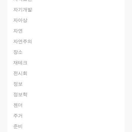
자기개발
자아상
자연
자연주의
장소
재테크
전시회
정보
정보학
젠더
주거
준비