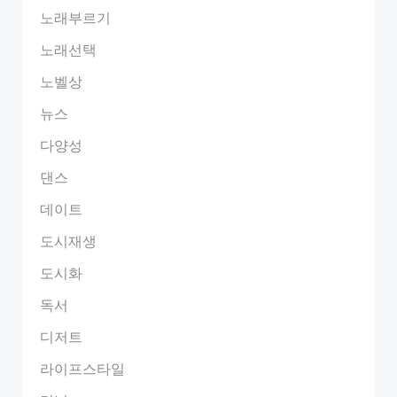
노래부르기
노래선택
노벨상
뉴스
다양성
댄스
데이트
도시재생
도시화
독서
디저트
라이프스타일