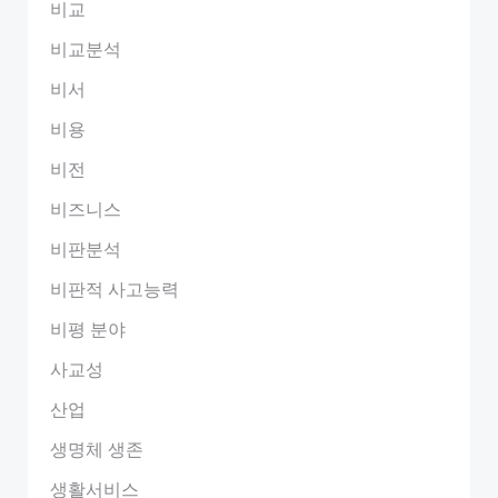
비교
비교분석
비서
비용
비전
비즈니스
비판분석
비판적 사고능력
비평 분야
사교성
산업
생명체 생존
생활서비스