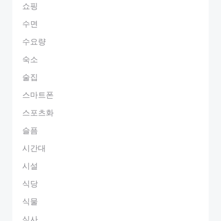
쇼핑
수면
수요량
숙소
술집
스마트폰
스포츠화
슬픔
시간대
시설
식당
식물
식사