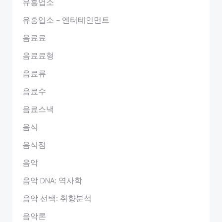
유흥업소
유흥업소 – 엔터테인먼트
음료료
음료료형
음료류
음료수
음료스낵
음식
음식점
음악
음악 DNA: 역사학
음악 선택: 취향분석
음악론