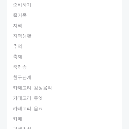
준비하기
즐거움
지역
지역생활
추억
축제
축하송
친구관계
카테고리: 감성음악
카테고리: 듀엣
카테고리: 음료
카페
카페추천