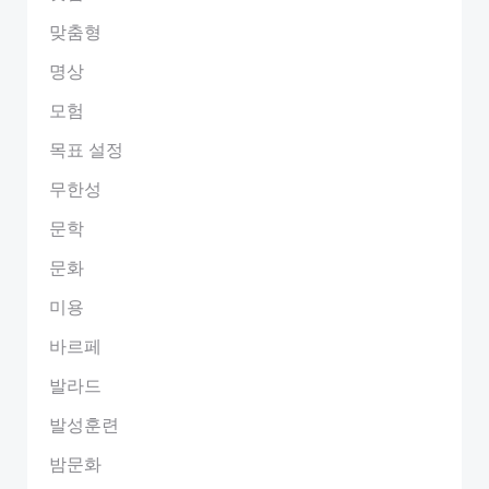
맞춤형
명상
모험
목표 설정
무한성
문학
문화
미용
바르페
발라드
발성훈련
밤문화