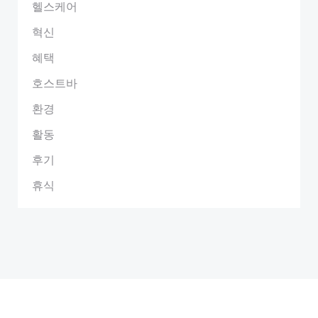
헬스케어
혁신
혜택
호스트바
환경
활동
후기
휴식