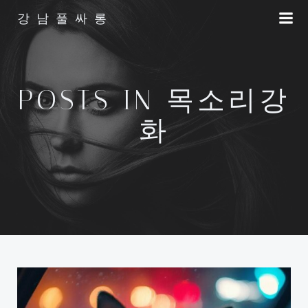
Skip
강남풀싸롱
to
content
POSTS IN 목소리강
화