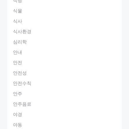
식당
식물
식사
식사환경
심리학
안내
안전
안전성
안전수칙
안주
안주음료
야경
야동