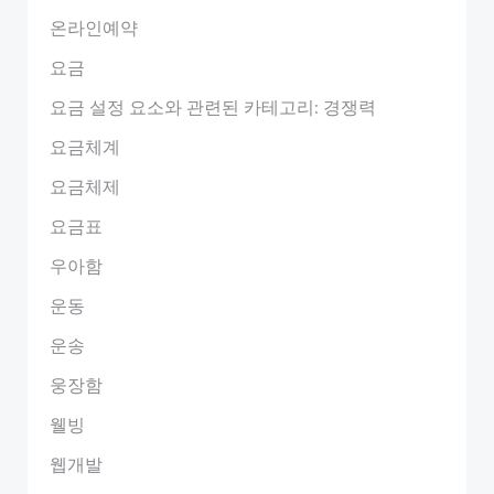
온라인예약
요금
요금 설정 요소와 관련된 카테고리: 경쟁력
요금체계
요금체제
요금표
우아함
운동
운송
웅장함
웰빙
웹개발