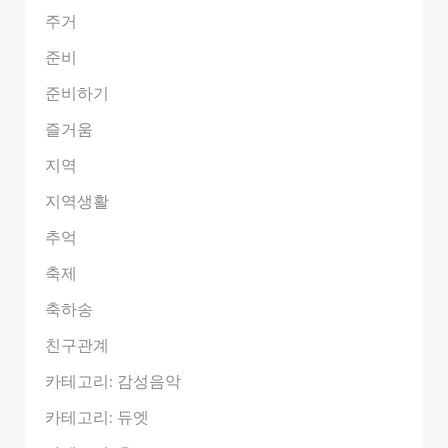
주거
준비
준비하기
즐거움
지역
지역생활
추억
축제
축하송
친구관계
카테고리: 감성음악
카테고리: 듀엣