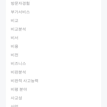
방문자경험
부가서비스
비교
비교분석
비서
비용
비전
비즈니스
비판분석
비판적 사고능력
비평 분야
사교성
산업