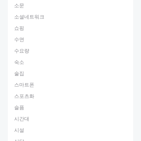
소문
소셜네트워크
쇼핑
수면
수요량
숙소
술집
스마트폰
스포츠화
슬픔
시간대
시설