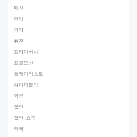
패션
팬덤
평가
퓨전
프라이버시
프로모션
플레이리스트
하이퍼블릭
학문
할인
할인, 쇼핑
행복