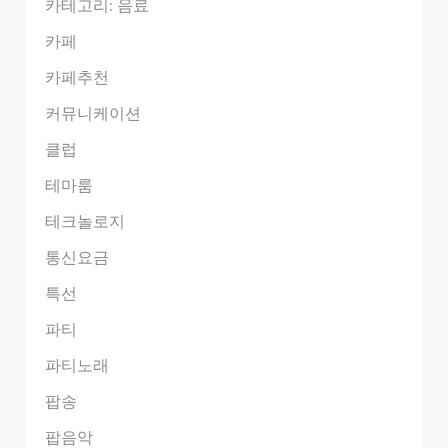
카테고리: 음료
카페
카페추천
커뮤니케이션
클럽
테마룸
테크놀로지
통신요금
특선
파티
파티노래
팝송
팝음악