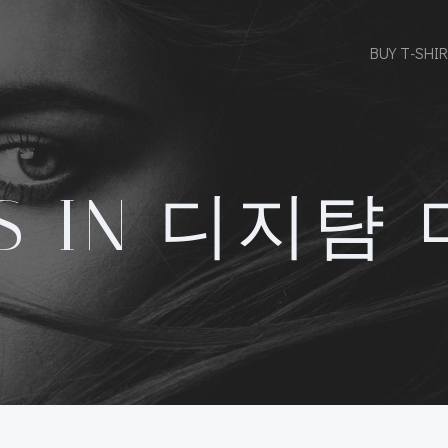
BUY T-SHI
TS IN 디지턈