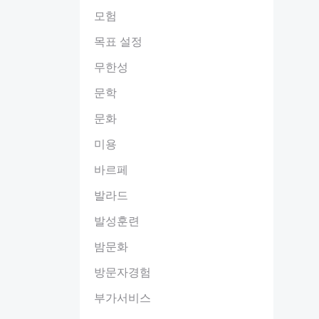
모험
목표 설정
무한성
문학
문화
미용
바르페
발라드
발성훈련
밤문화
방문자경험
부가서비스