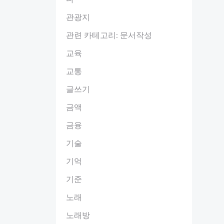
관광지
관련 카테고리: 문서작성
교육
교통
글쓰기
금액
금융
기술
기억
기준
노래
노래방