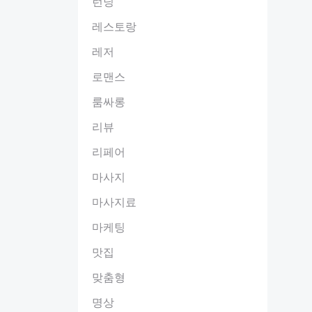
런닝
레스토랑
레저
로맨스
룸싸롱
리뷰
리페어
마사지
마사지료
마케팅
맛집
맞춤형
명상