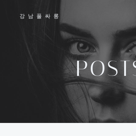
Skip
to
강남풀싸롱
content
POS