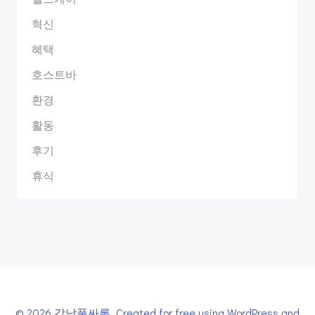
혁신
혜택
호스트바
환경
활동
후기
휴식
© 2026 강남풀싸롱. Created for free using WordPress and