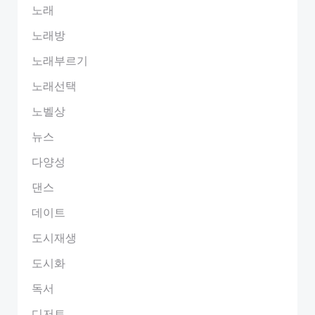
노래
노래방
노래부르기
노래선택
노벨상
뉴스
다양성
댄스
데이트
도시재생
도시화
독서
디저트