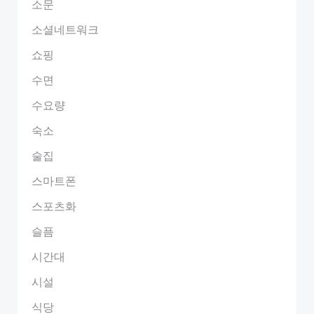
소문
소셜네트워크
쇼핑
수면
수요량
숙소
술집
스마트폰
스포츠화
슬픔
시간대
시설
식당