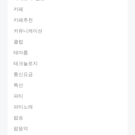
카페
카페추천
커뮤니케이션
클럽
테마룸
테크놀로지
통신요금
특선
파티
파티노래
팝송
팝음악