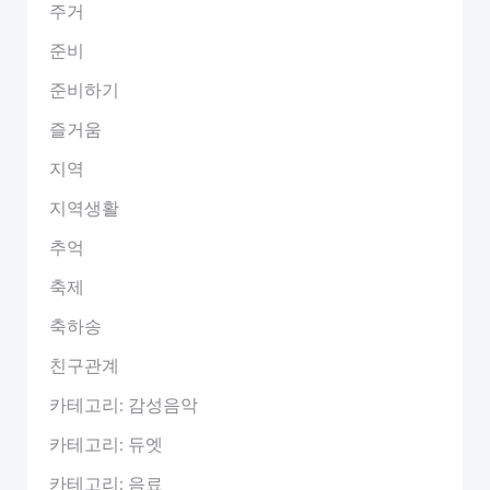
주거
준비
준비하기
즐거움
지역
지역생활
추억
축제
축하송
친구관계
카테고리: 감성음악
카테고리: 듀엣
카테고리: 음료