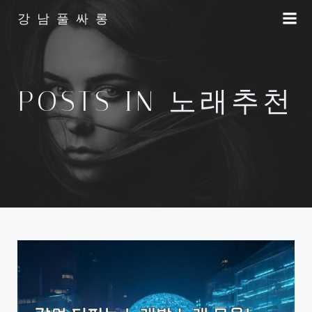
Skip
강남풀싸롱
to
content
POSTS IN 노래추천