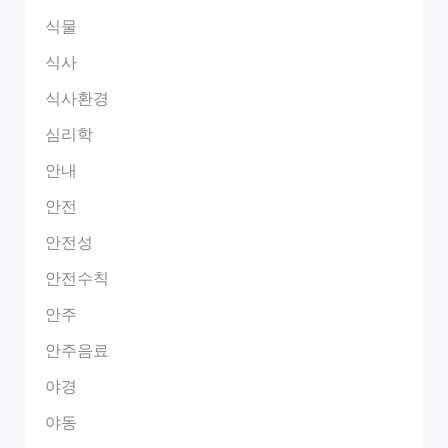
식물
식사
식사환경
심리학
안내
안전
안전성
안전수칙
안주
안주음료
야경
야동