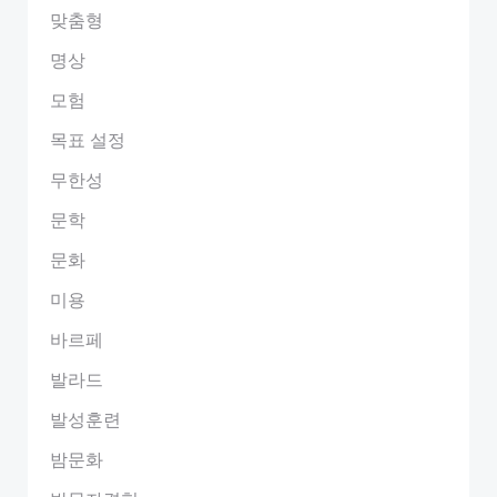
맞춤형
명상
모험
목표 설정
무한성
문학
문화
미용
바르페
발라드
발성훈련
밤문화