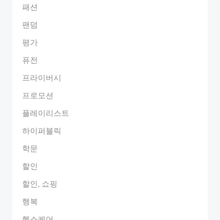
패션
팬덤
평가
퓨전
프라이버시
프로모션
플레이리스트
하이퍼블릭
학문
할인
할인, 쇼핑
행복
헬스케어