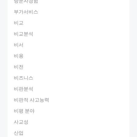
방문자경험
부가서비스
비교
비교분석
비서
비용
비전
비즈니스
비판분석
비판적 사고능력
비평 분야
사교성
산업