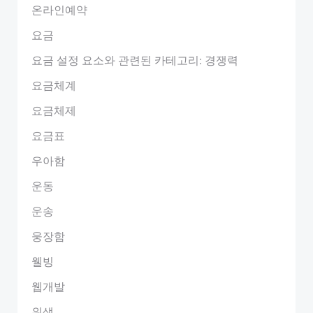
온라인예약
요금
요금 설정 요소와 관련된 카테고리: 경쟁력
요금체계
요금체제
요금표
우아함
운동
운송
웅장함
웰빙
웹개발
위생