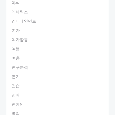
야식
에세틱스
엔터테인먼트
여가
여가활동
여행
여흥
연구분석
연기
연습
연애
연예인
영감