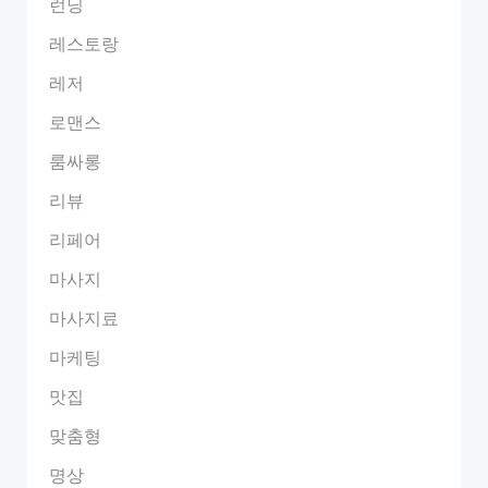
런닝
레스토랑
레저
로맨스
룸싸롱
리뷰
리페어
마사지
마사지료
마케팅
맛집
맞춤형
명상