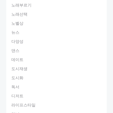
노래부르기
노래선택
노벨상
뉴스
다양성
댄스
데이트
도시재생
도시화
독서
디저트
라이프스타일