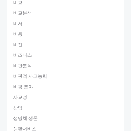
비교
비교분석
비서
비용
비전
비즈니스
비판분석
비판적 사고능력
비평 분야
사교성
산업
생명체 생존
생활서비스