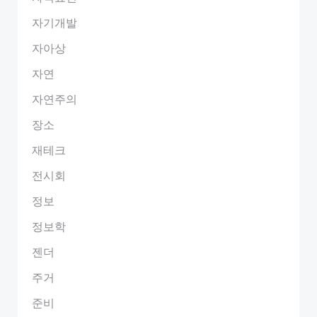
자기개발
자아상
자연
자연주의
장소
재테크
전시회
정보
정보학
젠더
주거
준비