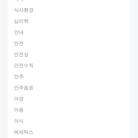
식사환경
심리학
안내
안전
안전성
안전수칙
안주
안주음료
야경
야동
야식
에세틱스