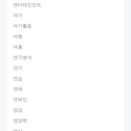
엔터테인먼트
여가
여가활동
여행
여흥
연구분석
연기
연습
연애
연예인
영감
영양학
예산