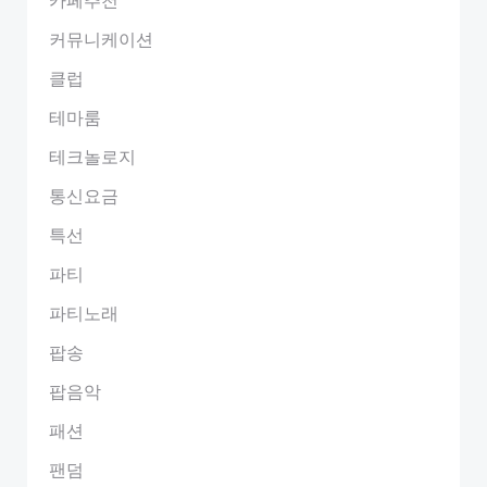
커뮤니케이션
클럽
테마룸
테크놀로지
통신요금
특선
파티
파티노래
팝송
팝음악
패션
팬덤