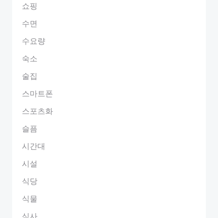
쇼핑
수면
수요량
숙소
술집
스마트폰
스포츠화
슬픔
시간대
시설
식당
식물
식사