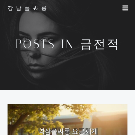
Skip
강남풀싸롱
to
content
POSTS IN 금전적