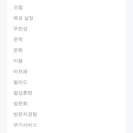
모험
목표 설정
무한성
문학
문화
미용
바르페
발라드
발성훈련
밤문화
방문자경험
부가서비스