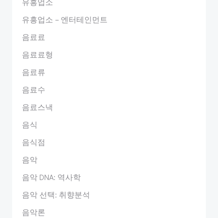
유흥업소
유흥업소 – 엔터테인먼트
음료료
음료료형
음료류
음료수
음료스낵
음식
음식점
음악
음악 DNA: 역사학
음악 선택: 취향분석
음악론