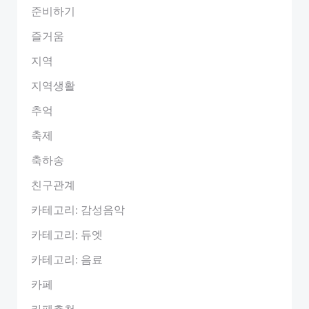
준비하기
즐거움
지역
지역생활
추억
축제
축하송
친구관계
카테고리: 감성음악
카테고리: 듀엣
카테고리: 음료
카페
카페추천