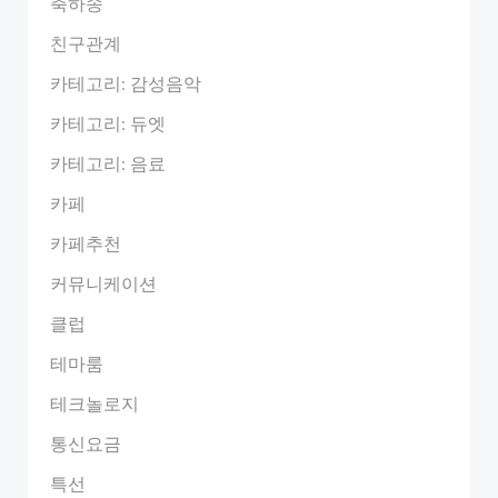
축하송
친구관계
카테고리: 감성음악
카테고리: 듀엣
카테고리: 음료
카페
카페추천
커뮤니케이션
클럽
테마룸
테크놀로지
통신요금
특선