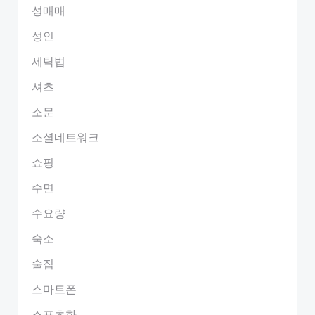
성매매
성인
세탁법
셔츠
소문
소셜네트워크
쇼핑
수면
수요량
숙소
술집
스마트폰
스포츠화