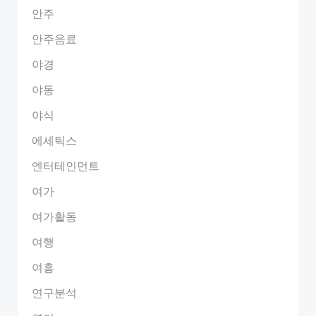
안주
안주음료
야경
야동
야식
에세틱스
엔터테인먼트
여가
여가활동
여행
여흥
연구분석