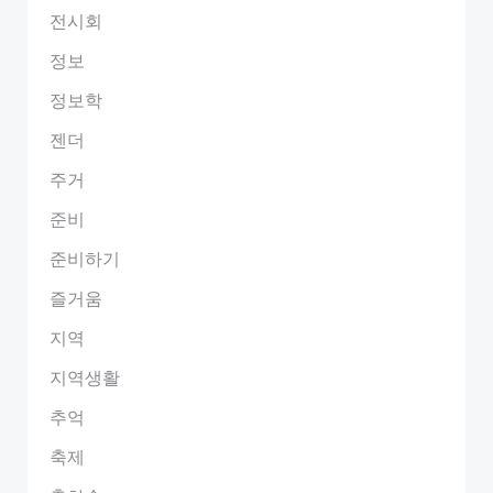
전시회
정보
정보학
젠더
주거
준비
준비하기
즐거움
지역
지역생활
추억
축제