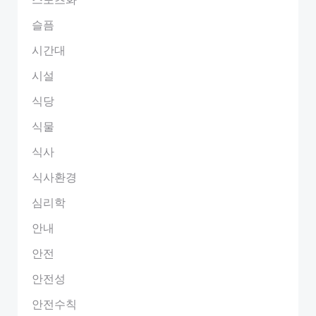
슬픔
시간대
시설
식당
식물
식사
식사환경
심리학
안내
안전
안전성
안전수칙