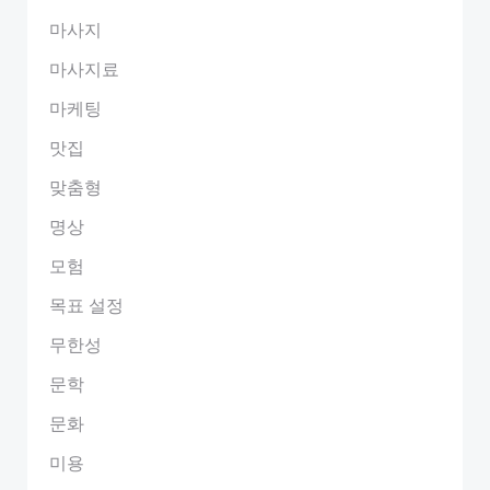
마사지
마사지료
마케팅
맛집
맞춤형
명상
모험
목표 설정
무한성
문학
문화
미용