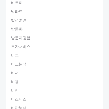
바르페
발라드
발성훈련
밤문화
방문자경험
부가서비스
비교
비교분석
비서
비용
비전
비즈니스
비판분석