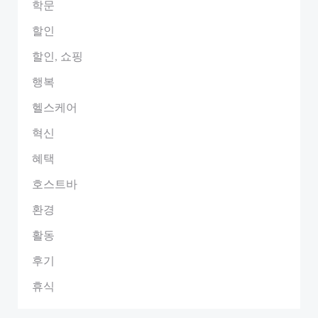
학문
할인
할인, 쇼핑
행복
헬스케어
혁신
혜택
호스트바
환경
활동
후기
휴식