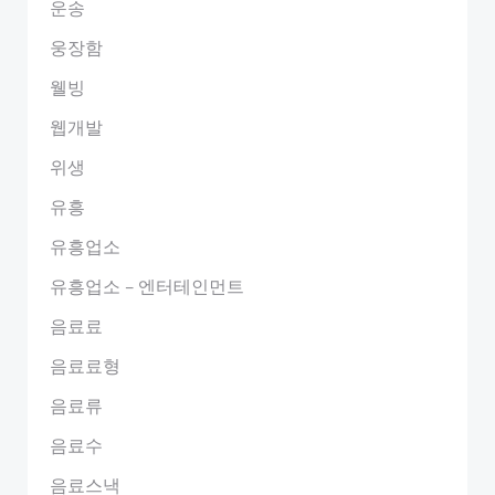
운송
웅장함
웰빙
웹개발
위생
유흥
유흥업소
유흥업소 – 엔터테인먼트
음료료
음료료형
음료류
음료수
음료스낵