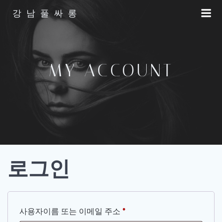
Skip
강남풀싸롱
to
content
MY ACCOUNT
로그인
필
사용자이름 또는 이메일 주소
*