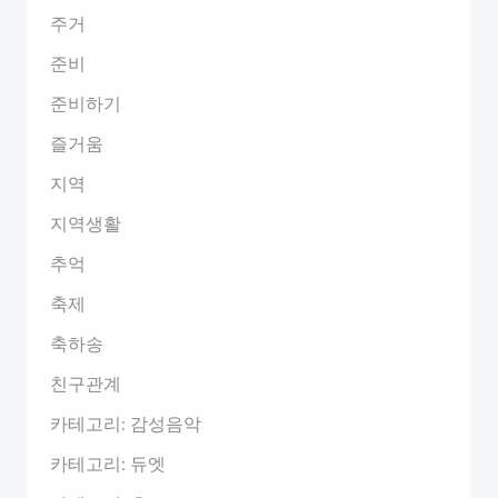
주거
준비
준비하기
즐거움
지역
지역생활
추억
축제
축하송
친구관계
카테고리: 감성음악
카테고리: 듀엣