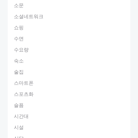
소문
소셜네트워크
쇼핑
수면
수요량
숙소
술집
스마트폰
스포츠화
슬픔
시간대
시설