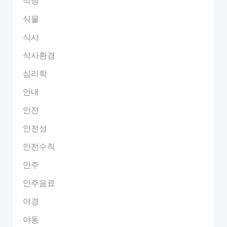
식당
식물
식사
식사환경
심리학
안내
안전
안전성
안전수칙
안주
안주음료
야경
야동