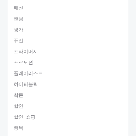
패션
팬덤
평가
퓨전
프라이버시
프로모션
플레이리스트
하이퍼블릭
학문
할인
할인, 쇼핑
행복