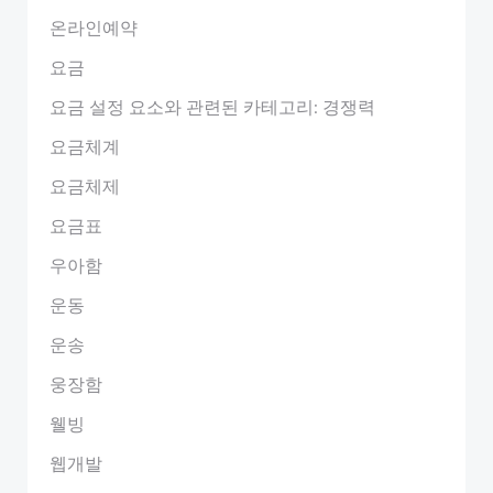
온라인예약
요금
요금 설정 요소와 관련된 카테고리: 경쟁력
요금체계
요금체제
요금표
우아함
운동
운송
웅장함
웰빙
웹개발