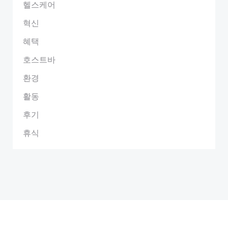
헬스케어
혁신
혜택
호스트바
환경
활동
후기
휴식