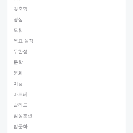
맞춤형
명상
모험
목표 설정
무한성
문학
문화
미용
바르페
발라드
발성훈련
밤문화