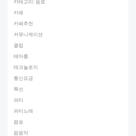
카테고리: 음료
카페
카페추천
커뮤니케이션
클럽
테마룸
테크놀로지
통신요금
특선
파티
파티노래
팝송
팝음악