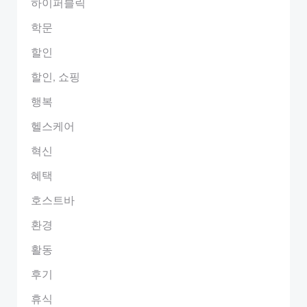
하이퍼블릭
학문
할인
할인, 쇼핑
행복
헬스케어
혁신
혜택
호스트바
환경
활동
후기
휴식