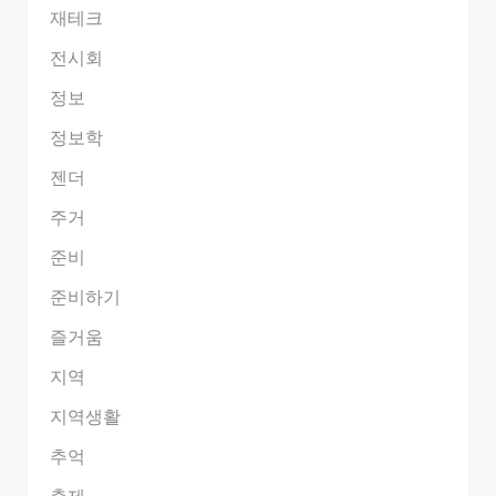
재테크
전시회
정보
정보학
젠더
주거
준비
준비하기
즐거움
지역
지역생활
추억
축제