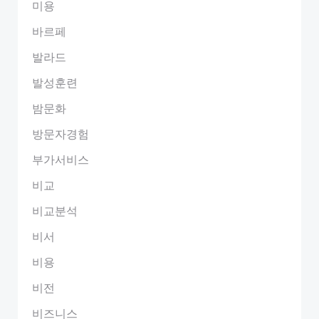
미용
바르페
발라드
발성훈련
밤문화
방문자경험
부가서비스
비교
비교분석
비서
비용
비전
비즈니스