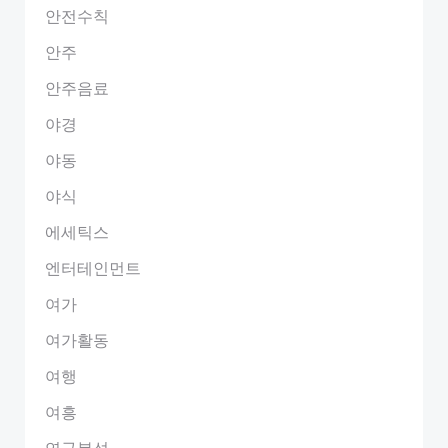
안전수칙
안주
안주음료
야경
야동
야식
에세틱스
엔터테인먼트
여가
여가활동
여행
여흥
연구분석