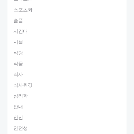
스포츠화
슬픔
시간대
시설
식당
식물
식사
식사환경
심리학
안내
안전
안전성