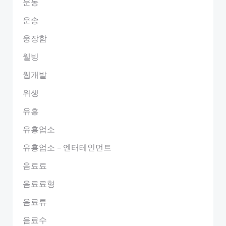
운동
운송
웅장함
웰빙
웹개발
위생
유흥
유흥업소
유흥업소 – 엔터테인먼트
음료료
음료료형
음료류
음료수