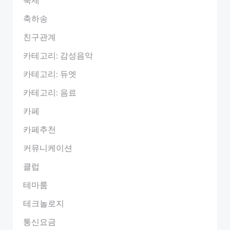
축하송
친구관계
카테고리: 감성음악
카테고리: 듀엣
카테고리: 음료
카페
카페추천
커뮤니케이션
클럽
테마룸
테크놀로지
통신요금