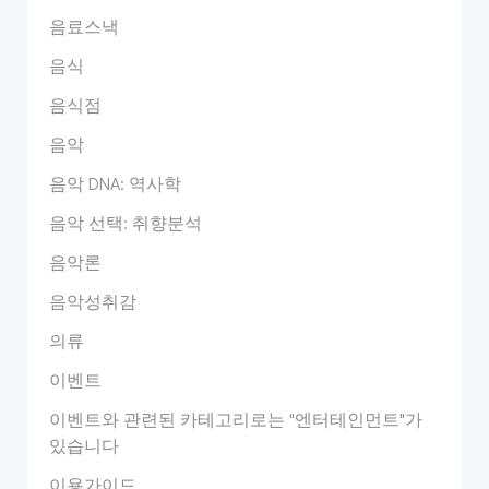
음료스낵
음식
음식점
음악
음악 DNA: 역사학
음악 선택: 취향분석
음악론
음악성취감
의류
이벤트
이벤트와 관련된 카테고리로는 "엔터테인먼트"가
있습니다
이용가이드