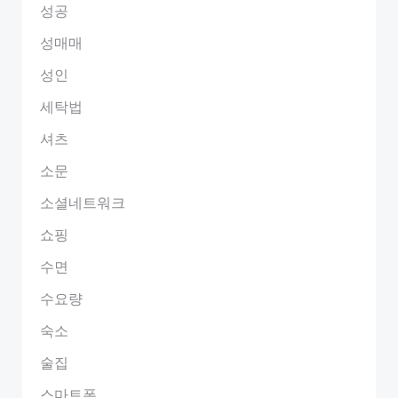
성공
성매매
성인
세탁법
셔츠
소문
소셜네트워크
쇼핑
수면
수요량
숙소
술집
스마트폰