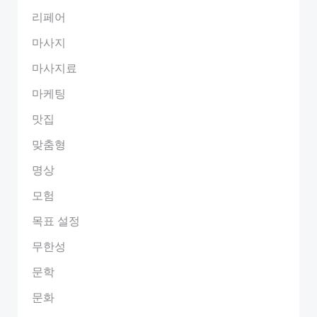
리페어
마사지
마사지료
마케팅
맛집
맞춤형
명상
모험
목표 설정
무한성
문학
문화