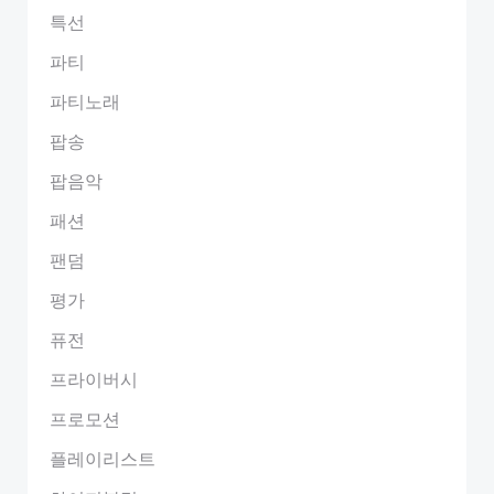
특선
파티
파티노래
팝송
팝음악
패션
팬덤
평가
퓨전
프라이버시
프로모션
플레이리스트