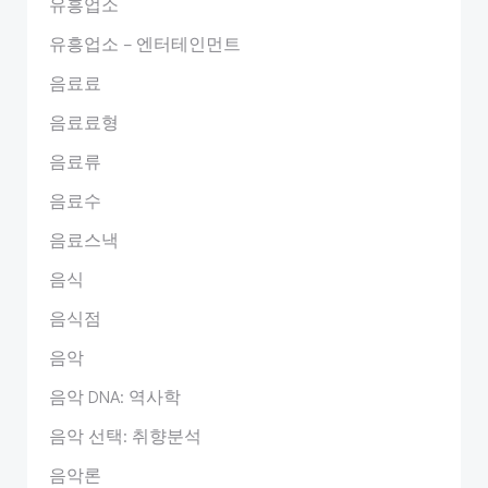
유흥업소
유흥업소 – 엔터테인먼트
음료료
음료료형
음료류
음료수
음료스낵
음식
음식점
음악
음악 DNA: 역사학
음악 선택: 취향분석
음악론