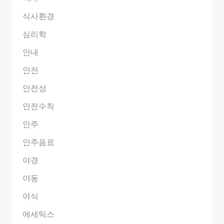
식사환경
심리학
안내
안전
안전성
안전수칙
안주
안주음료
야경
야동
야식
에세틱스