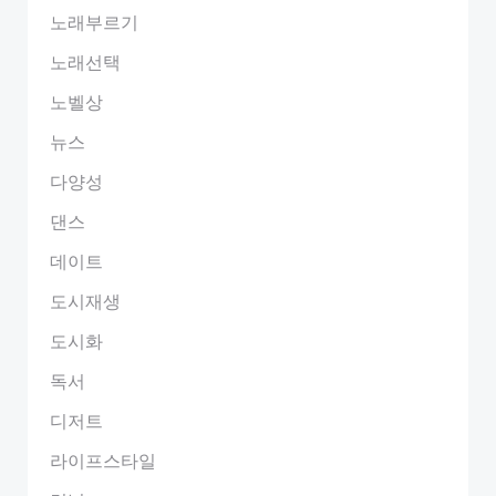
노래부르기
노래선택
노벨상
뉴스
다양성
댄스
데이트
도시재생
도시화
독서
디저트
라이프스타일