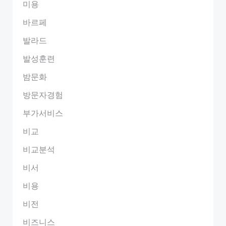
미용
바르페
발라드
발성훈련
밤문화
방문자경험
부가서비스
비교
비교분석
비서
비용
비전
비즈니스