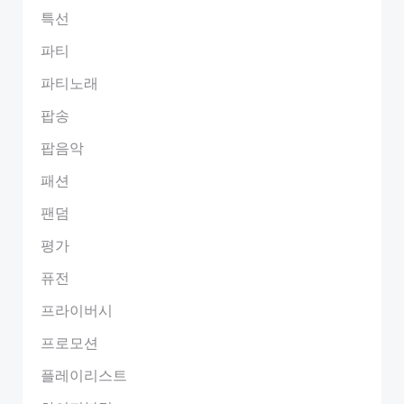
특선
파티
파티노래
팝송
팝음악
패션
팬덤
평가
퓨전
프라이버시
프로모션
플레이리스트