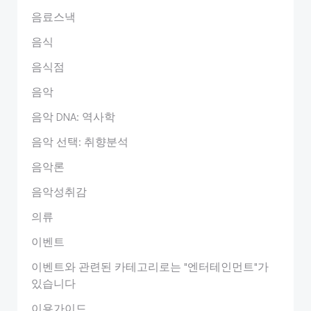
음료스낵
음식
음식점
음악
음악 DNA: 역사학
음악 선택: 취향분석
음악론
음악성취감
의류
이벤트
이벤트와 관련된 카테고리로는 "엔터테인먼트"가
있습니다
이용가이드