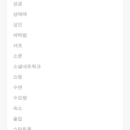
성공
성매매
성인
세탁법
셔츠
소문
소셜네트워크
쇼핑
수면
수요량
숙소
술집
스마트폰