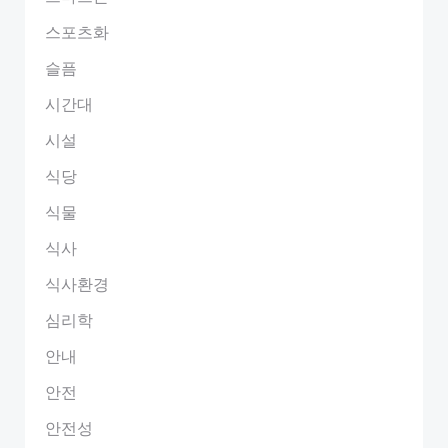
스포츠화
슬픔
시간대
시설
식당
식물
식사
식사환경
심리학
안내
안전
안전성