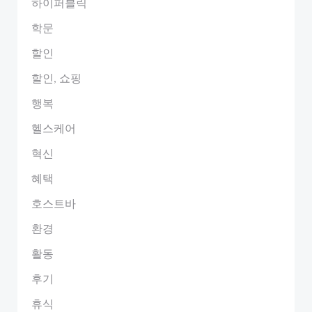
하이퍼블릭
학문
할인
할인, 쇼핑
행복
헬스케어
혁신
혜택
호스트바
환경
활동
후기
휴식