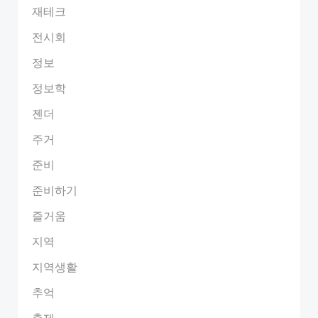
재테크
전시회
정보
정보학
젠더
주거
준비
준비하기
즐거움
지역
지역생활
추억
축제