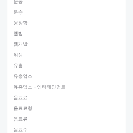
운동
운송
웅장함
웰빙
웹개발
위생
유흥
유흥업소
유흥업소 – 엔터테인먼트
음료료
음료료형
음료류
음료수