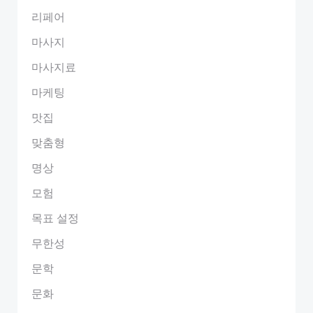
리페어
마사지
마사지료
마케팅
맛집
맞춤형
명상
모험
목표 설정
무한성
문학
문화