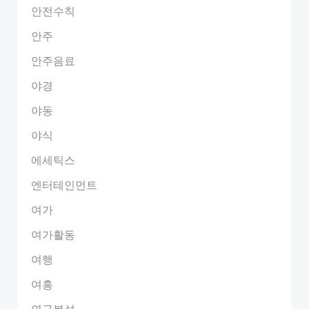
안전수칙
안주
안주음료
야경
야동
야식
에세틱스
엔터테인먼트
여가
여가활동
여행
여흥
연구분석