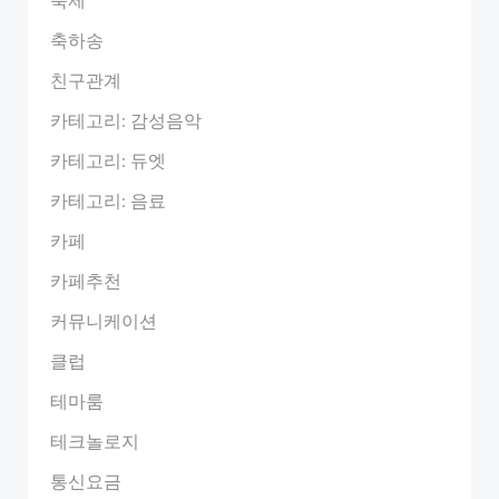
축하송
친구관계
카테고리: 감성음악
카테고리: 듀엣
카테고리: 음료
카페
카페추천
커뮤니케이션
클럽
테마룸
테크놀로지
통신요금