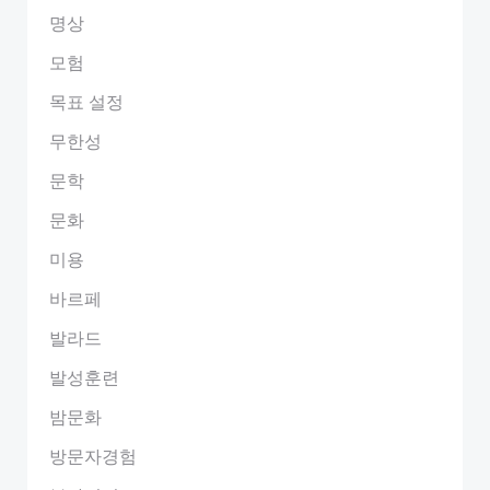
명상
모험
목표 설정
무한성
문학
문화
미용
바르페
발라드
발성훈련
밤문화
방문자경험