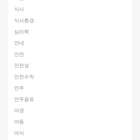
식사
식사환경
심리학
안내
안전
안전성
안전수칙
안주
안주음료
야경
야동
야식