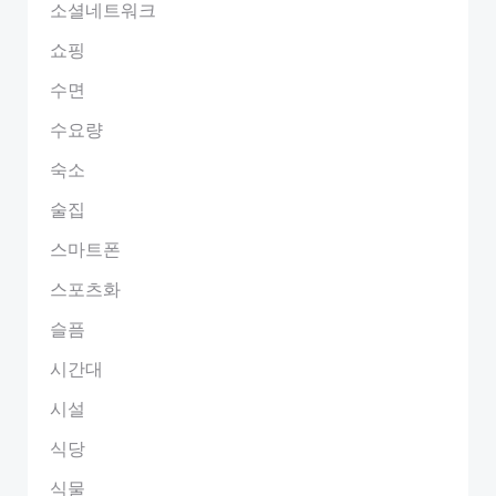
소셜네트워크
쇼핑
수면
수요량
숙소
술집
스마트폰
스포츠화
슬픔
시간대
시설
식당
식물