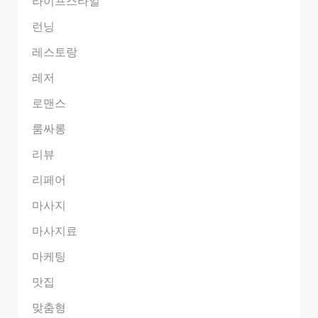
라이프스타일
런닝
레스토랑
레저
로맨스
룸싸롱
리뷰
리페어
마사지
마사지료
마케팅
맛집
맞춤형