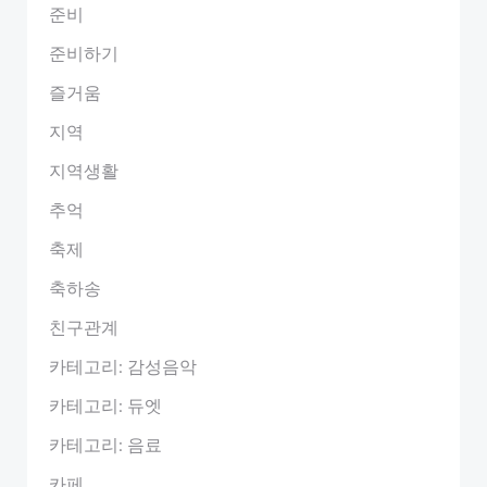
준비
준비하기
즐거움
지역
지역생활
추억
축제
축하송
친구관계
카테고리: 감성음악
카테고리: 듀엣
카테고리: 음료
카페