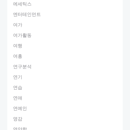
에세틱스
엔터테인먼트
여가
여가활동
여행
여흥
연구분석
연기
연습
연애
연예인
영감
영양학