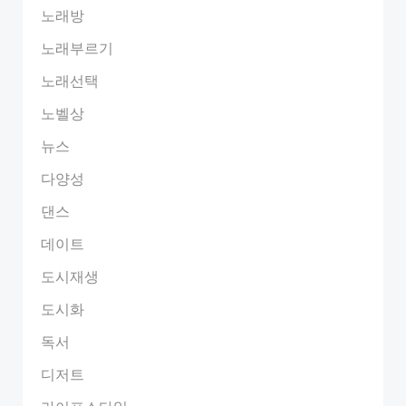
노래방
노래부르기
노래선택
노벨상
뉴스
다양성
댄스
데이트
도시재생
도시화
독서
디저트