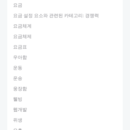
요금
요금 설정 요소와 관련된 카테고리: 경쟁력
요금체계
요금체제
요금표
우아함
운동
운송
웅장함
웰빙
웹개발
위생