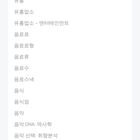
유흥
유흥업소
유흥업소 – 엔터테인먼트
음료료
음료료형
음료류
음료수
음료스낵
음식
음식점
음악
음악 DNA: 역사학
음악 선택: 취향분석