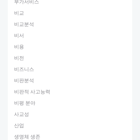
부가서비스
비교
비교분석
비서
비용
비전
비즈니스
비판분석
비판적 사고능력
비평 분야
사교성
산업
생명체 생존