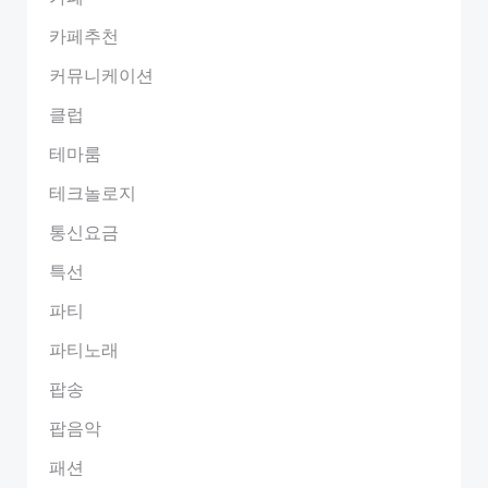
카페추천
커뮤니케이션
클럽
테마룸
테크놀로지
통신요금
특선
파티
파티노래
팝송
팝음악
패션