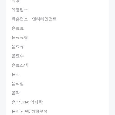
유흥
유흥업소
유흥업소 – 엔터테인먼트
음료료
음료료형
음료류
음료수
음료스낵
음식
음식점
음악
음악 DNA: 역사학
음악 선택: 취향분석