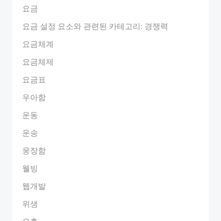
요금
요금 설정 요소와 관련된 카테고리: 경쟁력
요금체계
요금체제
요금표
우아함
운동
운송
웅장함
웰빙
웹개발
위생