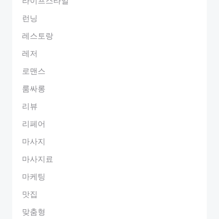
라이프스타일
런닝
레스토랑
레저
로맨스
룸싸롱
리뷰
리페어
마사지
마사지료
마케팅
맛집
맞춤형