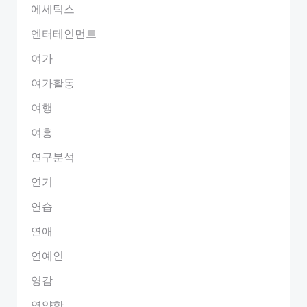
에세틱스
엔터테인먼트
여가
여가활동
여행
여흥
연구분석
연기
연습
연애
연예인
영감
영양학