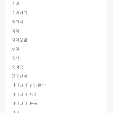
준비
준비하기
즐거움
지역
지역생활
추억
축제
축하송
친구관계
카테고리: 감성음악
카테고리: 듀엣
카테고리: 음료
카페