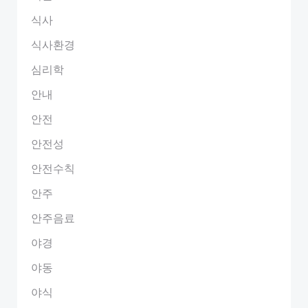
식사
식사환경
심리학
안내
안전
안전성
안전수칙
안주
안주음료
야경
야동
야식