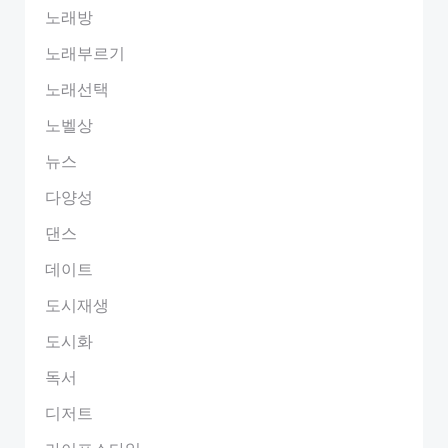
노래방
노래부르기
노래선택
노벨상
뉴스
다양성
댄스
데이트
도시재생
도시화
독서
디저트