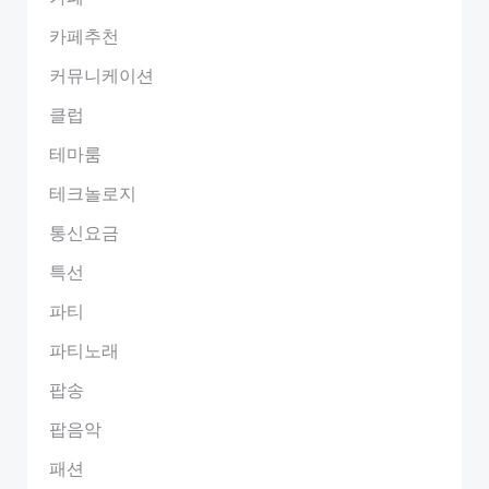
카페추천
커뮤니케이션
클럽
테마룸
테크놀로지
통신요금
특선
파티
파티노래
팝송
팝음악
패션