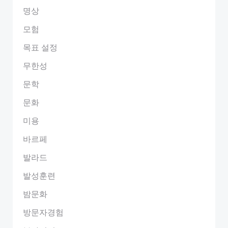
명상
모험
목표 설정
무한성
문학
문화
미용
바르페
발라드
발성훈련
밤문화
방문자경험