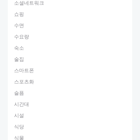
소셜네트워크
쇼핑
수면
수요량
숙소
술집
스마트폰
스포츠화
슬픔
시간대
시설
식당
식물