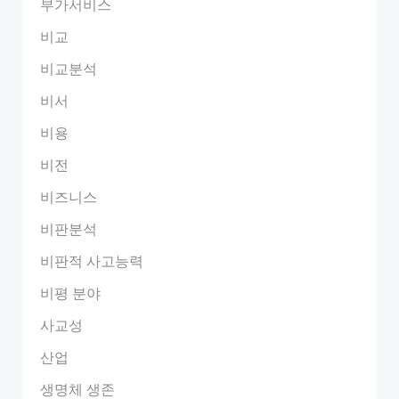
부가서비스
비교
비교분석
비서
비용
비전
비즈니스
비판분석
비판적 사고능력
비평 분야
사교성
산업
생명체 생존