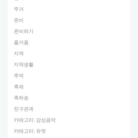
주거
준비
준비하기
즐거움
지역
지역생활
추억
축제
축하송
친구관계
카테고리: 감성음악
카테고리: 듀엣