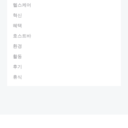
헬스케어
혁신
혜택
호스트바
환경
활동
후기
휴식