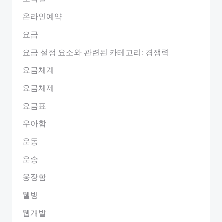
온라인예약
요금
요금 설정 요소와 관련된 카테고리: 경쟁력
요금체계
요금체제
요금표
우아함
운동
운송
웅장함
웰빙
웹개발