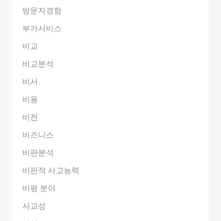
방문자경험
부가서비스
비교
비교분석
비서
비용
비전
비즈니스
비판분석
비판적 사고능력
비평 분야
사교성