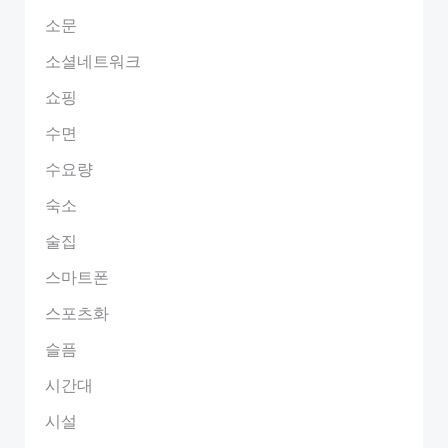
소문
소셜네트워크
쇼핑
수면
수요량
숙소
술집
스마트폰
스포츠화
슬픔
시간대
시설