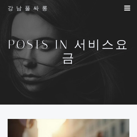
Skip
강남풀싸롱
to
content
POSTS IN 서비스요
금