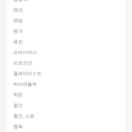
패션
팬덤
평가
퓨전
프라이버시
프로모션
플레이리스트
하이퍼블릭
학문
할인
할인, 쇼핑
행복