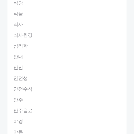
식당
식물
식사
식사환경
심리학
안내
안전
안전성
안전수칙
안주
안주음료
야경
야동