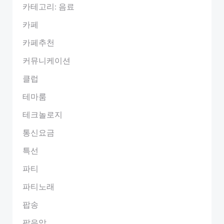
카테고리: 음료
카페
카페추천
커뮤니케이션
클럽
테마룸
테크놀로지
통신요금
특선
파티
파티노래
팝송
팝음악