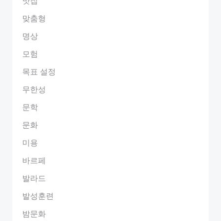
맛집
맞춤형
명상
모험
목표 설정
무한성
문학
문화
미용
바르페
발라드
발성훈련
밤문화