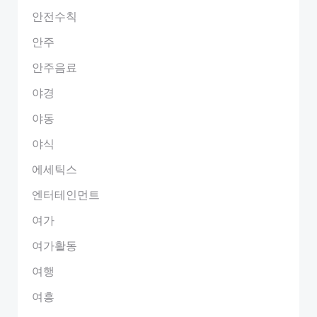
안전수칙
안주
안주음료
야경
야동
야식
에세틱스
엔터테인먼트
여가
여가활동
여행
여흥