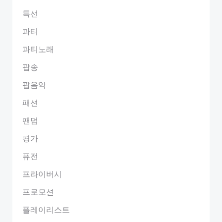
특선
파티
파티노래
팝송
팝음악
패션
팬덤
평가
퓨전
프라이버시
프로모션
플레이리스트