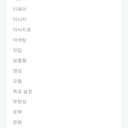
리페어
마사지
마사지료
마케팅
맛집
맞춤형
명상
모험
목표 설정
무한성
문학
문화