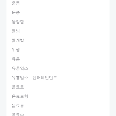
운동
운송
웅장함
웰빙
웹개발
위생
유흥
유흥업소
유흥업소 – 엔터테인먼트
음료료
음료료형
음료류
음료수