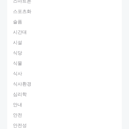
스마트폰
스포츠화
슬픔
시간대
시설
식당
식물
식사
식사환경
심리학
안내
안전
안전성