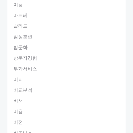
미용
바르페
발라드
발성훈련
밤문화
방문자경험
부가서비스
비교
비교분석
비서
비용
비전
비즈니스