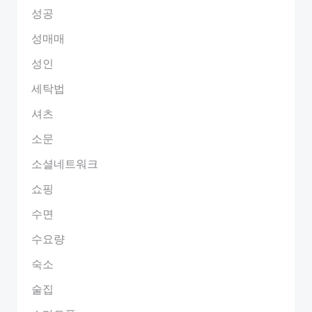
성공
성매매
성인
세탁법
셔츠
소문
소셜네트워크
쇼핑
수면
수요량
숙소
술집