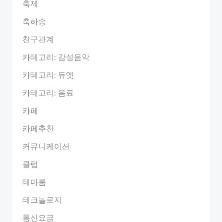
축제
축하송
친구관계
카테고리: 감성음악
카테고리: 듀엣
카테고리: 음료
카페
카페추천
커뮤니케이션
클럽
테마룸
테크놀로지
통신요금