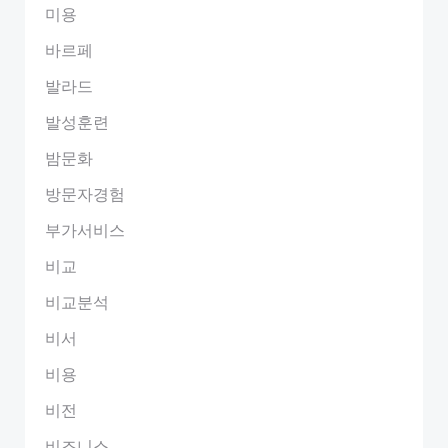
미용
바르페
발라드
발성훈련
밤문화
방문자경험
부가서비스
비교
비교분석
비서
비용
비전
비즈니스