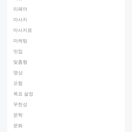
리페어
마사지
마사지료
마케팅
맛집
맞춤형
명상
모험
목표 설정
무한성
문학
문화