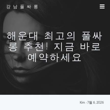
Skip
강남풀싸롱
to
content
해운대 최고의 풀싸
롱 추천! 지금 바로
예약하세요
Kim
-
7월 6, 2026