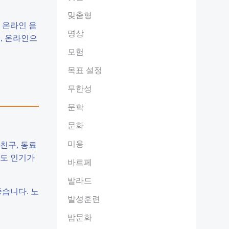
맞춤형
 온라인 음
명상
, 온라인으
모험
목표 설정
무한성
문학
문화
미용
친구, 동료
게도 인기가
바르페
발라드
좋습니다. 노
발성훈련
밤문화