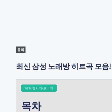
음악
최신 삼성 노래방 히트곡 모음!
목차 숨기기/보이기
목차